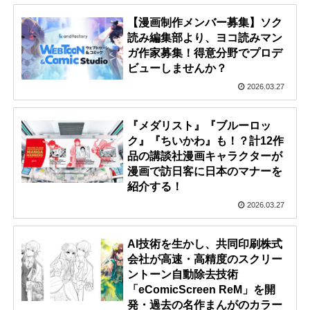
【漫画制作メンバー募集】ソク
読み編集部より、ヨコ読みマン
ガ作家募集！得意分野でプロデ
ビューしませんか？
2026.03.27
『メダリスト』『ブルーロッ
ク』『ちいかわ』も！？計12作
品の講談社漫画キャラクターが
漫画で訪日客に日本のマナーを
紹介する！
2026.03.27
AI技術を生かし、共同印刷株式
会社が高速・高精度のスクリー
ントーン自動除去技術
「eComicScreen ReM」を開
発・過去の名作まんがのカラー