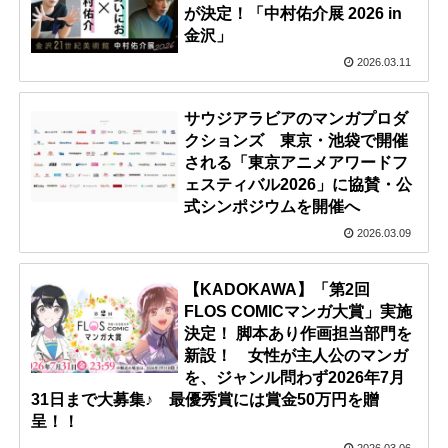
が決定！「中村佑介展 2026 in
金沢」
2026.03.11
サウジアラビアのマンガプロダ
クションズ 東京・池袋で開催
される「東京アニメアワードフ
ェスティバル2026」に協賛・公
式シンポジウムを開催へ
2026.03.09
【KADOKAWA】「第2回
FLOS COMICマンガ大賞」実施
決定！ 脚本あり作画担当部門を
新設！ 女性が主人公のマンガ
を、ジャンル問わず2026年7月
31日まで大募集♪ 最優秀賞には賞金50万円を贈
呈！！