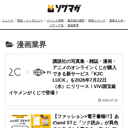
ニュース
｜
取材・インタビュー
｜
イベント情報
｜
書店員の感想
｜
神回シリーズ
｜
漫画まとめ
｜
メディア化
｜
漫画業界
漫画業界
講談社の写真集・雑誌・漫画・
アニメのオンラインくじが購入
できる新サービス「K2C
LUCK」を2026年7月22日
（水）にリリース！ViVi国宝級
イケメンがくじで登場！
2026.07.23
【ファッション×電子書籍!?】あ
のand STと「ソク読み」が異色