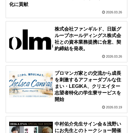
化に貢献
2026.03.26
株式会社ファンギルド、日販グ
ループホールディングス株式会
社との資本業務提携に合意、契
約締結を発表。
2026.03.26
プロマンガ家との交流から成長
を刺激するアフォーダブルな住
まい・LEGIKA、クリエイター
志望者特化の学生寮サービスを
開始
2026.03.19
中村佑介先生サイン会＆浅野い
にお先生とのトークショー開催