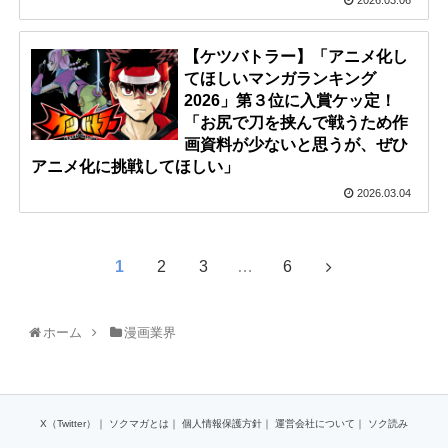
2026.03.06
【ケツバトラー】「アニメ化し
てほしいマンガランキング
2026」第３位に入賞ケッ定！
「お尻で刀を挟んで戦うため作
画資料が少ないと思うが、ぜひ
アニメ化に挑戦してほしい」
2026.03.04
1
2
3
…
6
ホーム
漫画業界
X（Twitter）
｜
ソクマガとは
｜
個人情報保護方針
｜
運営会社について
｜
ソク読み