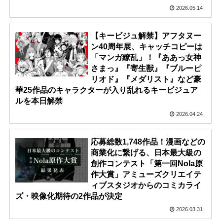
2026.05.14
【キービジュ解禁】アフタヌー
ン40周年展、キャッチコピーは
「マンガ繚乱」！『ああっ女神
さまっ』『寄生獣』『ブルーピ
リオド』『メダリスト』など豪
華25作品のキャラクターが入り乱れるキービジュア
ルを本日解禁
2026.04.24
応募総数1,748作品！漫画などの
商業化に繋げる、日本最大級の
創作コンテスト「第一回Nola原
作大賞」アミューズクリエイテ
ィブスタジオからのコミカライ
ズ・映像化期待の2作品が決定
2026.03.31