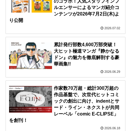
のコラボ！人気スタッフインフ
ルエンサーによるマンガ紹介コ
ンテンツが2026年7月2日(木)よ
り公開
2026.07.02
累計発行部数4,600万部突破！
大ヒット極道マンガ『静かなる
ドン』の魅力を徹底解剖する豪
華画集!!
2026.06.29
作家数70万超・総計300万超の
作品基盤で、次世代ヒットコミ
ックの創出に向け、indentとサ
ード・ライン・ネクストが共同
レーベル「comic E-CLIPSE」
を創刊！
2026.06.18