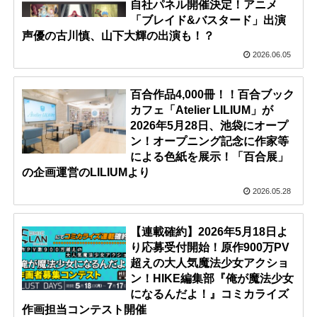
自社パネル開催決定！アニメ
「ブレイド&バスタード」出演
声優の古川慎、山下大輝の出演も！？
2026.06.05
百合作品4,000冊！！百合ブック
カフェ「Atelier LILIUM」が
2026年5月28日、池袋にオープ
ン！オープニング記念に作家等
による色紙を展示！「百合展」
の企画運営のLILIUMより
2026.05.28
【連載確約】2026年5月18日よ
り応募受付開始！原作900万PV
超えの大人気魔法少女アクショ
ン！HIKE編集部『俺が魔法少女
になるんだよ！』コミカライズ
作画担当コンテスト開催