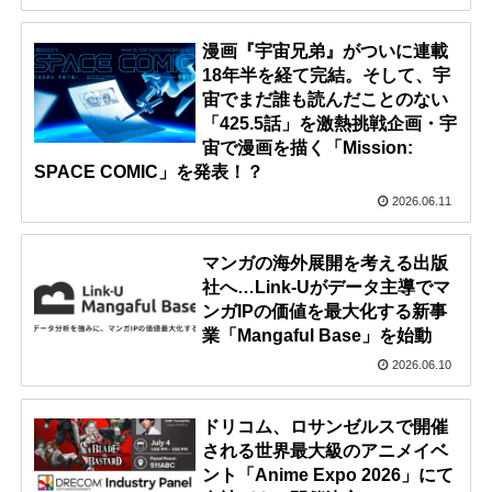
漫画『宇宙兄弟』がついに連載
18年半を経て完結。そして、宇
宙でまだ誰も読んだことのない
「425.5話」を激熱挑戦企画・宇
宙で漫画を描く「Mission:
SPACE COMIC」を発表！？
2026.06.11
マンガの海外展開を考える出版
社へ…Link-Uがデータ主導でマ
ンガIPの価値を最大化する新事
業「Mangaful Base」を始動
2026.06.10
ドリコム、ロサンゼルスで開催
される世界最大級のアニメイベ
ント「Anime Expo 2026」にて