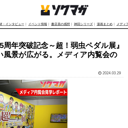
材・インタビュー
｜
イベント情報
｜
書店員の感想
｜
神回シリーズ
｜
漫画まとめ
｜
メディ
5周年突破記念～超！弱虫ペダル展』
い風景が広がる。メディア内覧会の
2024.03.29