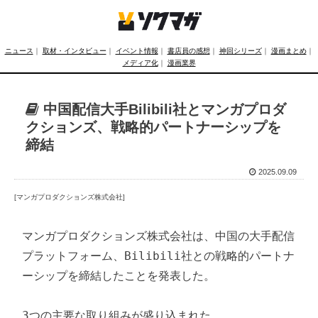
ニュース
｜
取材・インタビュー
｜
イベント情報
｜
書店員の感想
｜
神回シリーズ
｜
漫画まとめ
｜
メディア化
｜
漫画業界
中国配信大手Bilibili社とマンガプロダ
クションズ、戦略的パートナーシップを
締結
2025.09.09
[マンガプロダクションズ株式会社]
マンガプロダクションズ株式会社は、中国の大手配信
プラットフォーム、Bilibili社との戦略的パートナ
ーシップを締結したことを発表した。

3つの主要な取り組みが盛り込まれた。
