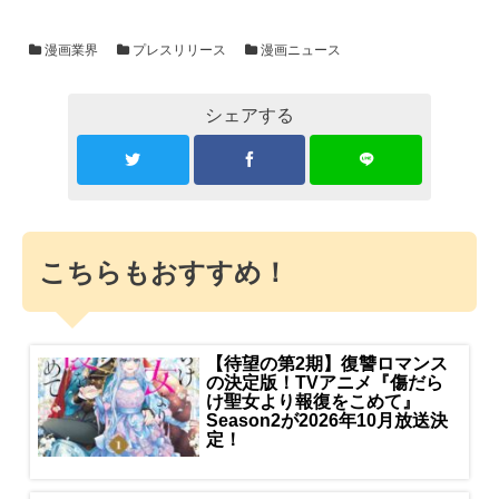
漫画業界
プレスリリース
漫画ニュース
シェアする
こちらもおすすめ！
【待望の第2期】復讐ロマンス
の決定版！TVアニメ『傷だら
け聖女より報復をこめて』
Season2が2026年10月放送決
定！