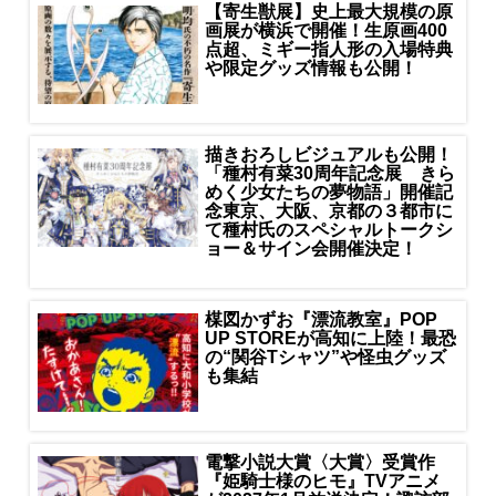
【寄生獣展】史上最大規模の原
画展が横浜で開催！生原画400
点超、ミギー指人形の入場特典
や限定グッズ情報も公開！
描きおろしビジュアルも公開！
「種村有菜30周年記念展 きら
めく少女たちの夢物語」開催記
念東京、大阪、京都の３都市に
て種村氏のスペシャルトークシ
ョー＆サイン会開催決定！
楳図かずお『漂流教室』POP
UP STOREが高知に上陸！最恐
の“関谷Tシャツ”や怪虫グッズ
も集結
電撃小説大賞〈大賞〉受賞作
『姫騎士様のヒモ』TVアニメ