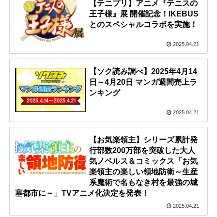
【テニプリ】アニメ『テニスの
王子様』展 開催記念！IKEBUS
とのスペシャルコラボを実施！
2025.04.21
【ソク読み調べ】2025年4月14
日～4月20日 マンガ週間売上ラ
ンキング
2025.04.21
【お気楽領主】シリーズ累計発
行部数200万部を突破した大人
気ノベルス＆コミックス「お気
楽領主の楽しい領地防衛～生産
系魔術で名もなき村を最強の城
塞都市に～」TVアニメ化決定を発表！
2025.04.21