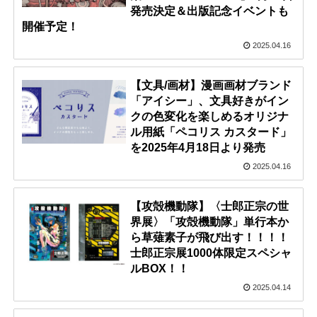
発売決定＆出版記念イベントも
開催予定！
2025.04.16
【文具/画材】漫画画材ブランド
「アイシー」、文具好きがイン
クの色変化を楽しめるオリジナ
ル用紙「ペコリス カスタード」
を2025年4月18日より発売
2025.04.16
【攻殻機動隊】〈士郎正宗の世
界展〉「攻殻機動隊」単行本か
ら草薙素子が飛び出す！！！！
士郎正宗展1000体限定スペシャ
ルBOX！！
2025.04.14