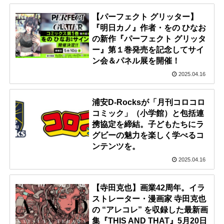
【パーフェクト グリッター】
『明日カノ』作者・をの ひなお
の新作『パーフェクト グリッタ
ー』第１巻発売を記念してサイ
ン会＆パネル展を開催！
2025.04.16
浦安D-Rocksが「月刊コロコロ
コミック」（小学館）と包括連
携協定を締結。子どもたちにラ
グビーの魅力を楽しく学べるコ
ンテンツを。
2025.04.16
【寺田克也】画業42周年。イラ
ストレーター・漫画家 寺田克也
の “アレコレ” を収録した最新画
集『THIS AND THAT』5月20日