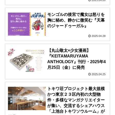
モンゴルの後宮で魔女は怒りを
胸に秘め、静かに微笑む『天幕
のジャードゥーガル』
2025.04.28
【丸山敬太×少女漫画】
『KEITAMARUYAMA
ANTHOLOGY』刊行・2025年4
月25日（金）に発売
2025.04.25
トキワ荘プロジェクト最大規模
かつ東京２３区内初の大型物
件・多様なマンガクリエイター
が集い、交流するシェアハウス
「上池台トキワソウルーム」が