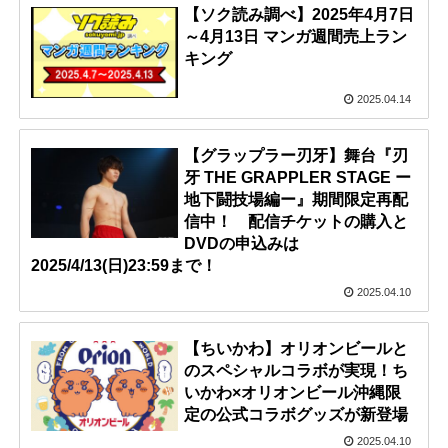
【ソク読み調べ】2025年4月7日
～4月13日 マンガ週間売上ラン
キング
2025.04.14
【グラップラー刃牙】舞台『刃
牙 THE GRAPPLER STAGE ー
地下闘技場編ー』期間限定再配
信中！ 配信チケットの購入と
DVDの申込みは
2025/4/13(日)23:59まで！
2025.04.10
【ちいかわ】オリオンビールと
のスペシャルコラボが実現！ち
いかわ×オリオンビール沖縄限
定の公式コラボグッズが新登場
2025.04.10