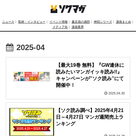
ニュース
｜
取材・インタビュー
｜
イベント情報
｜
書店員の感想
｜
神回シリーズ
｜
漫画まとめ
｜
メディア化
｜
漫画業界
2025-04
【最大19巻 無料】『GW連休に
読みたいマンガイッキ読み!!』
キャンペーンが”ソク読み”にて
開催中！
2025.04.30
【ソク読み調べ】2025年4月21
日～4月27日 マンガ週間売上ラ
ンキング
2025.04.28