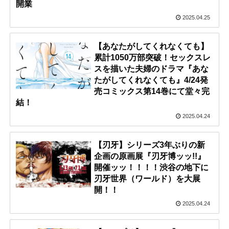
開業
2025.04.25
【あなたがしてくれなくても】
累計1050万部突破！セックスレ
スを描いた夫婦のドラマ『あな
たがしてくれなくても』4/24発
売コミックス第14巻にて堂々完
結！
2025.04.24
【刃牙】シリーズ3年ぶりの新
企画の原画展『刃牙博ッッ!!』
開催ッッ！！！！渋谷の地下に
刃牙世界（ワールド）を大展
開！！
2025.04.24