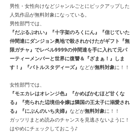
男性・女性向けなどジャンルごとにピックアップした
人気作品が無料対象になっている。

『だぶるぷれい』
『十字架のろくにん』
『信じていた
仲間達にダンジョン奥地で殺されかけたがギフト『無
限ガチャ』でレベル9999の仲間達を手に入れて元パ
ーティーメンバーと世界に復讐＆『ざまぁ！』しま
す！』『バトルスタディーズ』
などが
無料対象
に！！

『モエカレはオレンジ色』『かめばかむほど甘くな
る』『売られた辺境伯令嬢は隣国の王太子に溺愛され
る』『にぶんのいち夫婦』
などが
無料対象
に！！

ガッツリまとめ読みのチャンスを見逃さないように！
はやめにチェックしておこう♪
