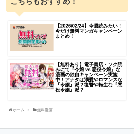
こちらもおすすめ！
【2026/02/24】今週読みたい！
今だけ無料マンガキャンペーン
まとめ！
【無料あり】電子書店・ソク読
みにて『令嬢 vs 悪役令嬢』な
漫画の独自キャンペーン実施
中！アナタは溺愛やロマンスな
『令嬢』派？復讐や転生な『悪
役令嬢』派？
ホーム
無料漫画