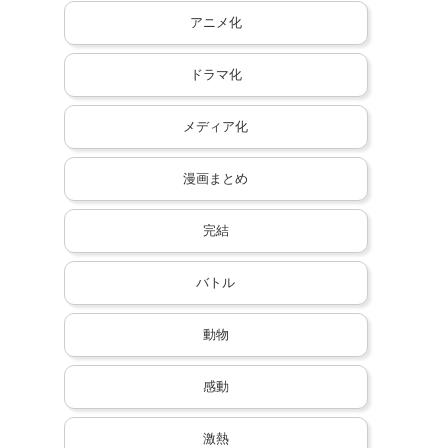
アニメ化
ドラマ化
メディア化
漫画まとめ
完結
バトル
動物
感動
激熱