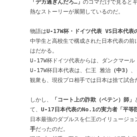
「デカ過ぎんだろ…」
のコマだけで見ると
熱なストーリーが展開しているのだ。

物語は
U-17W杯・ドイツ代表 VS日本代
中学生と高校生で構成された日本代表の前
はだかる。

U-17W杯ドイツ代表からは、ダンクマール
U-17W杯日本代表は、仁王 雅治
（中3）
、
観衆も、現役プロ相手では日本は捨て試合だ
しかし、
「コート上の詐欺（ペテン）師」
て、
U-17日本代表のNo.1の実力者「平等
日本最強のダブルスを仁王のイリュージョ
手
だったのだ。
