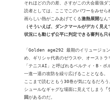
それほどの力の差、さすがこの大会最強ダブ
読者としては、ここでこのパワーをみせら
画らしい熱がこみあげてくる
激熱展開
（そういえば、ダンクマールがデカく見え
状況にも動じず公平に判定できる審判も只
「Golden age292 最期のイリュー
め、ギリシャ代表のゼウスや、オーストラ
「テニスAI」と呼ばれるベルティ・B・ボ
一進一退の攻防を繰り広げることとなる。

ここまで読むともう30巻が気になるだろう
シュールなギャグな場面に見えてしまう
「
回
があるのだ。
