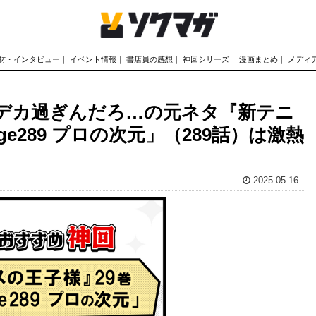
材・インタビュー
｜
イベント情報
｜
書店員の感想
｜
神回シリーズ
｜
漫画まとめ
｜
メディ
デカ過ぎんだろ…の元ネタ『新テニ
age289 プロの次元」（289話）は激熱
2025.05.16