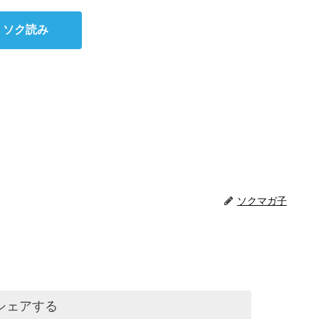
ソク読み
ソクマガ子
シェアする