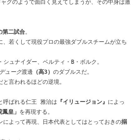
ギャグのようで面白く見えてしまうが、その中身は激
表の第二試合
。

に、若くして現役プロの最強ダブルスチームが立ち
・シュナイダー、ベルティ・B・ボルク。

デューク
渡邊
（高3）
のダブルスだ。

と言われるほどの逆境。

と呼ばれる仁王 雅治は
『イリュージョン』
によっ
院鳳皇」
を再現する。

ンによって再現、日本代表としてはとっておきの
搦