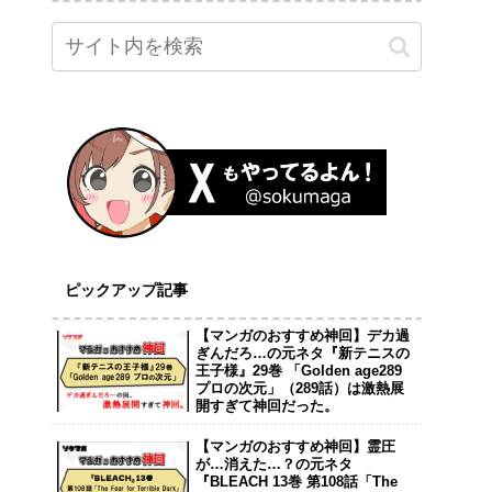
ピックアップ記事
【マンガのおすすめ神回】デカ過
ぎんだろ…の元ネタ『新テニスの
王子様』29巻 「Golden age289
プロの次元」（289話）は激熱展
開すぎて神回だった。
【マンガのおすすめ神回】霊圧
が…消えた…？の元ネタ
『BLEACH 13巻 第108話「The