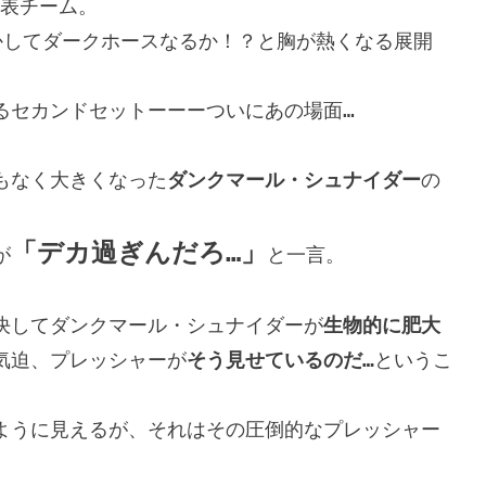
表チーム。

かしてダークホースなるか！？と胸が熱くなる展開
セカンドセットーーーついにあの場面…

もなく大きくなった
ダンクマール・シュナイダー
の
「デカ過ぎんだろ…」
が
と一言。

決してダンクマール・シュナイダーが
生物的に肥大
気迫、プレッシャーが
そう見せているのだ…
というこ
ように見えるが、それはその圧倒的なプレッシャー