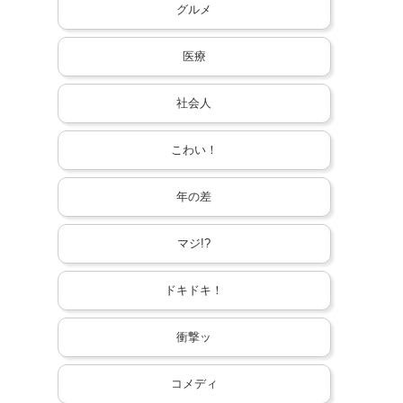
グルメ
医療
社会人
こわい！
年の差
マジ!?
ドキドキ！
衝撃ッ
コメディ