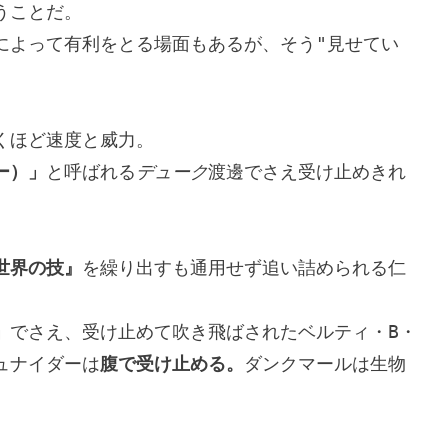
うことだ。

によって有利をとる場面もあるが、そう"見せてい
ほど速度と威力。

ー）」
と呼ばれる
デューク
渡邊でさえ受け止めきれ
世界の技』
を繰り出すも通用せず追い詰められる仁
」
でさえ、受け止めて吹き飛ばされたベルティ・B・
ュナイダーは
腹で受け止める。
ダンクマールは生物