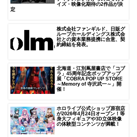
イズ・映像化期待の2作品が決
定
株式会社ファンギルド、日販グ
ループホールディングス株式会
社との資本業務提携に合意、契
約締結を発表。
北海道・江別蔦屋書店で「コブ
ラ」45周年記念ポップアップ
展「COBRA POP UP STORE
～Memory of 寺沢武一～」開
催！
ホロライブ公式ショップ原宿店
が2026年4月24日オープン！等
身大フィギュアや3D立体映像
の体験型コンテンツが満載！