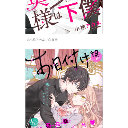
©小椋アカネ／白泉社