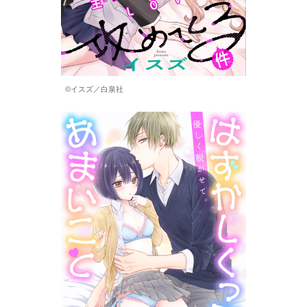
©イスズ／白泉社