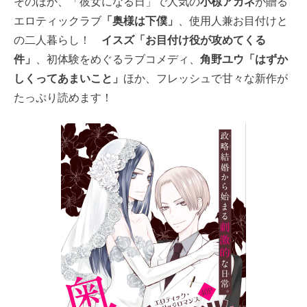
そのほか、「彼女になる日」で人気の
小椋アカネ
が贈る
エロティックラブ
「奥様は下僕」
、使用人兼お目付けと
の二人暮らし！
イスズ「お目付け役が攻めてくる
件」
、初体験をめぐるラブコメディ、
角野ユウ「はずか
しくってあまいこと」
ほか、フレッシュで甘々な新作が
たっぷり読めます！