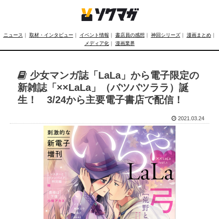
ニュース
｜
取材・インタビュー
｜
イベント情報
｜
書店員の感想
｜
神回シリーズ
｜
漫画まとめ
｜
メディア化
｜
漫画業界
少女マンガ誌「LaLa」から電子限定の
新雑誌「××LaLa」（バツバツララ）誕
生！ 3/24から主要電子書店で配信！
2021.03.24