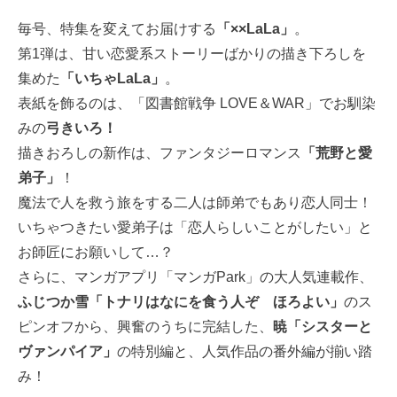
毎号、特集を変えてお届けする
「××LaLa」
。
第1弾は、甘い恋愛系ストーリーばかりの描き下ろしを
集めた
「いちゃLaLa」
。
表紙を飾るのは、「図書館戦争 LOVE＆WAR」でお馴染
みの
弓きいろ！
描きおろしの新作は、ファンタジーロマンス
「荒野と愛
弟子」
！
魔法で人を救う旅をする二人は師弟でもあり恋人同士！
いちゃつきたい愛弟子は「恋人らしいことがしたい」と
お師匠にお願いして…？
さらに、マンガアプリ「マンガPark」の大人気連載作、
ふじつか雪「トナリはなにを食う人ぞ ほろよい」
のス
ピンオフから、興奮のうちに完結した、
暁「シスターと
ヴァンパイア」
の特別編と、人気作品の番外編が揃い踏
み！