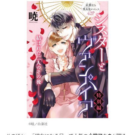
©暁／白泉社