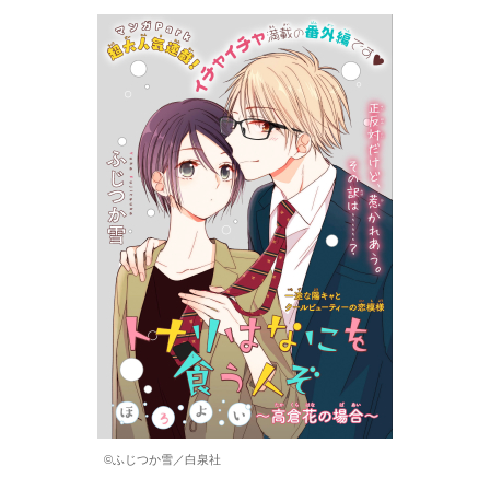
©ふじつか雪／白泉社