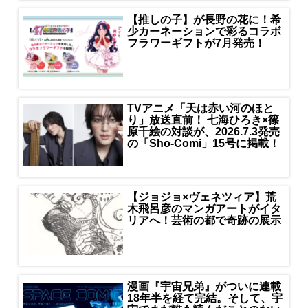
【推しの子】が長野の花に！希
少カーネーションで彩るコラボ
フラワーギフトが7月発売！
TVアニメ「天は赤い河のほと
り」放送直前！ 七海ひろき×篠
原千絵の対談が、2026.7.3発売
の「Sho-Comi」15号に掲載！
【ジョジョ×ヴェネツィア】荒
木飛呂彦のマンガアートがイタ
リアへ！芸術の都で奇跡の展示
漫画『宇宙兄弟』がついに連載
18年半を経て完結。そして、宇