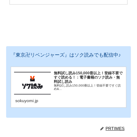
ンペーン」が3月16日から全国アニメイトにて開
催！　私服姿のタケミチやマイキーたちの描き下ろ
しイラストを使用した特典がもらえる!!
『東京卍リベンジャーズ』はソク読みでも配信中♪
無料試し読み150,000冊以上！登録不要で
すぐ読める！：電子書籍のソク読み・無
料試し読み
無料試し読み150,000冊以上！登録不要ですぐ読
め&...
sokuyomi.jp
PRTIMES