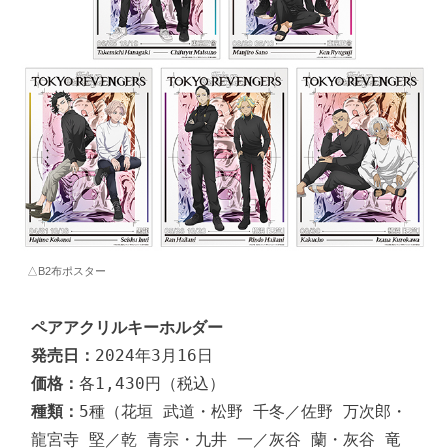
△B2布ポスター
ペアアクリルキーホルダー
発売日：
価格：
種類：
5種（花垣 武道・松野 千冬／佐野 万次郎・
龍宮寺 堅／乾 青宗・九井 一／灰谷 蘭・灰谷 竜