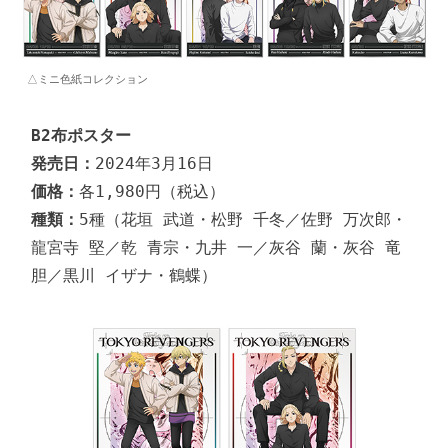
△ミニ色紙コレクション
B2布ポスター
発売日：
価格：
種類：
5種（花垣 武道・松野 千冬／佐野 万次郎・
龍宮寺 堅／乾 青宗・九井 一／灰谷 蘭・灰谷 竜
胆／黒川 イザナ・鶴蝶）