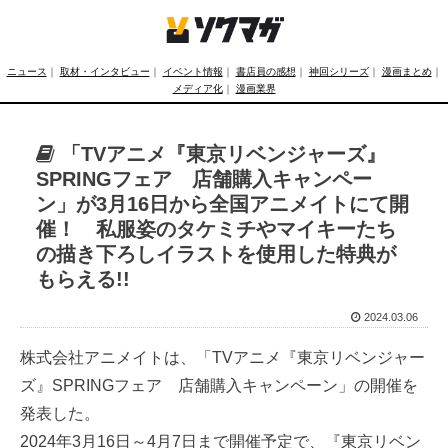
ニュース
｜
取材・インタビュー
｜
イベント情報
｜
書店員の感想
｜
神回シリーズ
｜
漫画まとめ
｜
メディア化
｜
漫画業界
「TVアニメ『東京リベンジャーズ』
SPRINGフェア 店舗購入キャンペー
ン」が3月16日から全国アニメイトにて開
催！ 私服姿のタケミチやマイキーたち
の描き下ろしイラストを使用した特典が
もらえる!!
2024.03.06
株式会社アニメイトは、「TVアニメ『東京リベンジャー
ズ』SPRINGフェア 店舗購入キャンペーン」の開催を
発表した。
2024年3月16日～4月7日まで開催予定で、『東京リベン