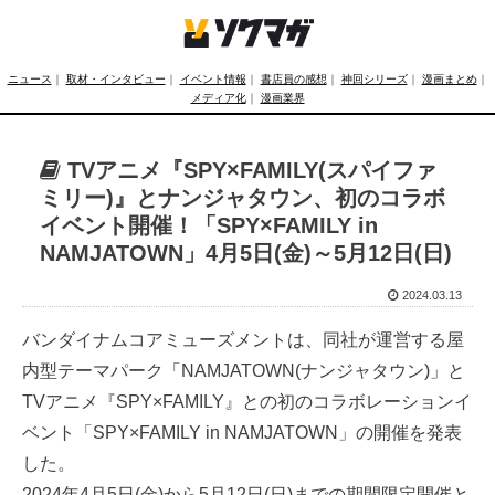
ニュース
｜
取材・インタビュー
｜
イベント情報
｜
書店員の感想
｜
神回シリーズ
｜
漫画まとめ
｜
メディア化
｜
漫画業界
TVアニメ『SPY×FAMILY(スパイファ
ミリー)』とナンジャタウン、初のコラボ
イベント開催！「SPY×FAMILY in
NAMJATOWN」4月5日(金)～5月12日(日)
2024.03.13
バンダイナムコアミューズメントは、同社が運営する屋
内型テーマパーク「NAMJATOWN(ナンジャタウン)」と
TVアニメ『SPY×FAMILY』との初のコラボレーションイ
ベント「SPY×FAMILY in NAMJATOWN」の開催を発表
した。
2024年4月5日(金)から5月12日(日)までの期間限定開催と