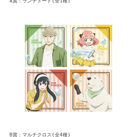
A賞：ランチトート(全1種)
B賞：マルチクロス(全4種)