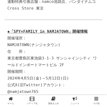
連動特典引換店舗：namco池袋店、バンダイナムコ 
Cross Store 東京
◆「SPY×FAMILY in NAMJATOWN」開催情報
開催場所：

NAMJATOWN(ナンジャタウン)

住　　所：

東京都豊島区東池袋3-1-3 サンシャインシティ ワ
ールドインポートマートビル 2F

開催期間：

2024年4月5日(金)～5月12日(日)

公式X(旧Twitter)アカウント：

@namjatown765 
( 
https://twitter.com/namjatown765
 )

ホーム
メディア化
漫画まとめ
ニュース
その他
公式サイト：
