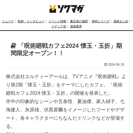
ニュース
｜
取材・インタビュー
｜
イベント情報
｜
書店員の感想
｜
神回シリーズ
｜
漫画まとめ
｜
メディア化
｜
漫画業界
「呪術廻戦カフェ2024 懐玉・玉折」期
間限定オープン！！
2024.06.10
株式会社エルティーアールは、TVアニメ『呪術廻戦』よ
り第2期「懐玉・玉折」をテーマにしたカフェ、「呪術
廻戦カフェ2024 懐玉・玉折」の開催を発表した。
作中の印象的なシーンや五条悟、夏油傑、家入硝子、七
海建人、灰原雄、伏黒甚爾をイメージしたフードやデザ
ート、各キャラクターにちなんだドリンクなどが登場す
る。