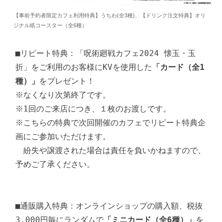
【事前予約者限定カフェ利用特典】うちわ(全3種)、【ドリンク注文特典】オリ
ジナル紙コースター（全6種）
■リピート特典：「呪術廻戦カフェ2024 懐玉・玉
折」をご利用のお客様にKVを使用した
「カード（全1
種）」
をプレゼント！

※なくなり次第終了です。

※1回のご来店につき、１枚のお渡しです。

※こちらの特典で次回開催のカフェでリピート特典企
画にご参加いただけます。

　紛失や譲渡された場合は責任を負いかねますので、
予めご了承ください。

■通販購入特典：オンラインショップの購入額、税抜
3,000円毎にランダムで
「ミニカード（全6種）」
を