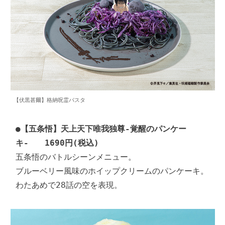
【伏黒甚爾】格納呪霊パスタ
●
【五条悟】天上天下唯我独尊-覚醒のパンケー
キ-　　1690円(税込)
五条悟のバトルシーンメニュー。

ブルーベリー風味のホイップクリームのパンケーキ。

わたあめで28話の空を表現。