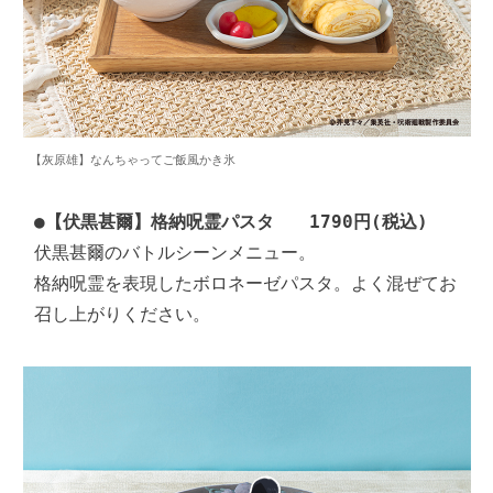
【灰原雄】なんちゃってご飯風かき氷
●
【伏黒甚爾】格納呪霊パスタ　　1790円(税込)
伏黒甚爾のバトルシーンメニュー。

格納呪霊を表現したボロネーゼパスタ。よく混ぜてお
召し上がりください。