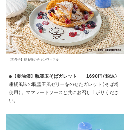
【五条悟】赫＆蒼のチキンワッフル
●
【夏油傑】呪霊玉そばガレット　　1690円(税込)
柑橘風味の呪霊玉風ゼリーをのせたガレット(そば粉
使用)。ママレードソースと共にお召し上がりくださ
い。