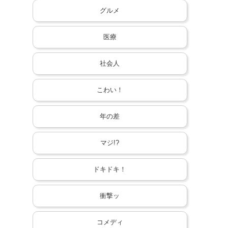
グルメ
医療
社会人
こわい！
年の差
マジ!?
ドキドキ！
衝撃ッ
コメディ