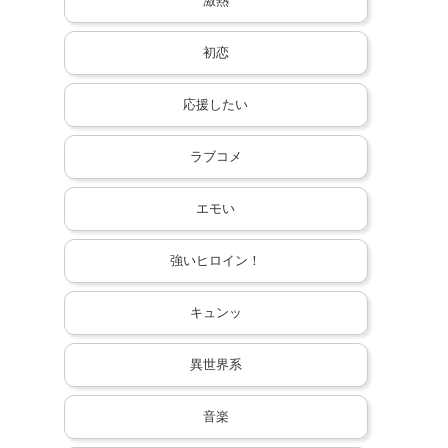
激熱
初恋
応援したい
ラブコメ
エモい
強いヒロイン！
キュンッ
異世界系
音楽