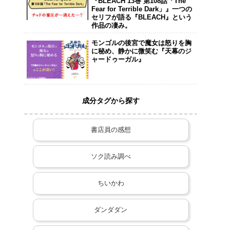
『BLEACH 13巻 第108話「The
Fear for Terrible Dark」』一つの
セリフが語る『BLEACH』という
作品の凄み。
モンゴルの後宮で魔女は怒りを胸
に秘め、静かに微笑む『天幕のジ
ャードゥーガル』
成分タグから探す
書店員の感想
ソク読み調べ
ちいかわ
ダンダダン