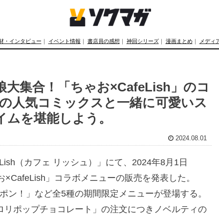
材・インタビュー
｜
イベント情報
｜
書店員の感想
｜
神回シリーズ
｜
漫画まとめ
｜
メディ
集合！「ちゃお×CafeLish」のコ
上の人気コミックスと一緒に可愛いス
イムを堪能しよう。
2024.08.01
ish（カフェ リッシュ）」にて、2024年8月1日
×CafeLish」コラボメニューの販売を発表した。
ポン！」など全5種の期間限定メニューが登場する。
、「ロリポップチョコレート」の注文につきノベルティの