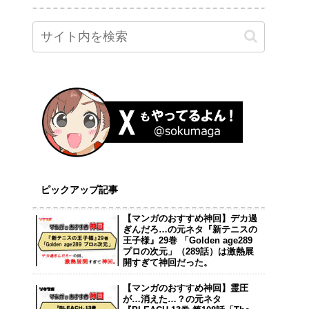
ピックアップ記事
【マンガのおすすめ神回】デカ過
ぎんだろ…の元ネタ『新テニスの
王子様』29巻 「Golden age289
プロの次元」（289話）は激熱展
開すぎて神回だった。
【マンガのおすすめ神回】霊圧
が…消えた…？の元ネタ