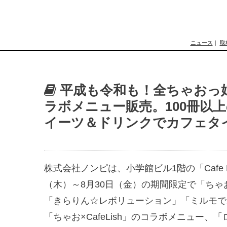
ニュース
｜
取
平成も令和も！全ちゃおっ娘大
ラボメニュー販売。100冊以
イーツ＆ドリンクでカフェタ
株式会社ノンピは、小学館ビル1階の「Cafe L
（木）～8月30日（金）の期間限定で「ちゃお
「きらりん☆レボリューション」「ミルモで
「ちゃお×CafeLish」のコラボメニュー