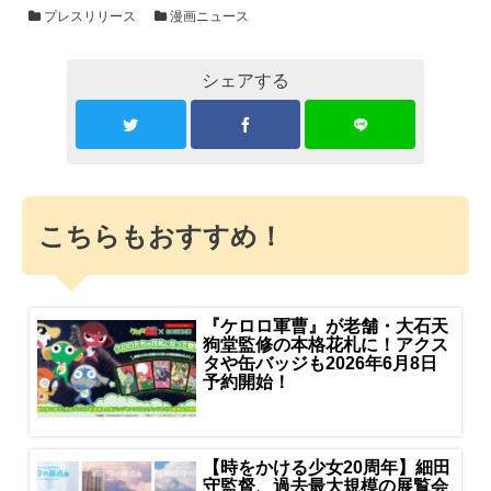
プレスリリース
漫画ニュース
シェアする
こちらもおすすめ！
『ケロロ軍曹』が老舗・大石天
狗堂監修の本格花札に！アクス
タや缶バッジも2026年6月8日
予約開始！
【時をかける少女20周年】細田
守監督、過去最大規模の展覧会