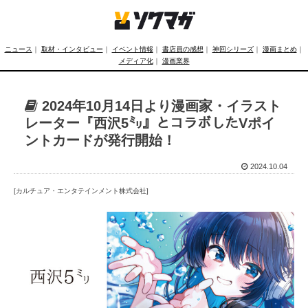
ニュース
｜
取材・インタビュー
｜
イベント情報
｜
書店員の感想
｜
神回シリーズ
｜
漫画まとめ
｜
メディア化
｜
漫画業界
2024年10月14日より漫画家・イラスト
レーター『西沢5㍉』とコラボしたVポイ
ントカードが発行開始！
2024.10.04
[カルチュア・エンタテインメント株式会社]