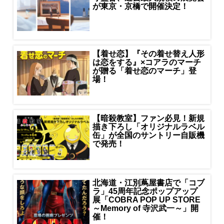
が東京・京橋で開催決定！
【着せ恋】『その着せ替え人形
は恋をする』×コアラのマーチ
が贈る「着せ恋のマーチ」登
場！
【暗殺教室】ファン必見！新規
描き下ろし「オリジナルラベル
缶」が全国のサントリー自販機
で発売！
北海道・江別蔦屋書店で「コブ
ラ」45周年記念ポップアップ
展「COBRA POP UP STORE
～Memory of 寺沢武一～」開
催！