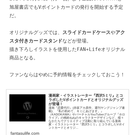
旭屋書店でもVポイントカードの発行を開始する予定
だ。

オリジナルグッズでは、
スライドカードケース
や
アク
スタ付きカードスタンド
などが登場。

描き下ろしイラストを使用したFAN+Lifeオリジナル
商品となる。

ファンならはやめに予約情報をチェックしておこう！
漫画家・イラストレーター『西沢5ミリ』とコ
ラボしたVポイントカードとオリジナルグッズ
が登場！
漫画『恋愛代行』(赤坂アカ原作、週刊ヤングジャンプ連
載)、『私の初めて、キミにあげます。』
（KADOKAWA）やバーチャルYouTuberグループ『ホロ
ライブ』の桃鈴ねねのキャラクターデザインなど、様々
なかたちでクリエイティブ活動に取り組んでいる漫画
家・イラストレーター『西沢5ミリ』とコラボしたVポイ
ントカードとオリジ...
fantasulife.com