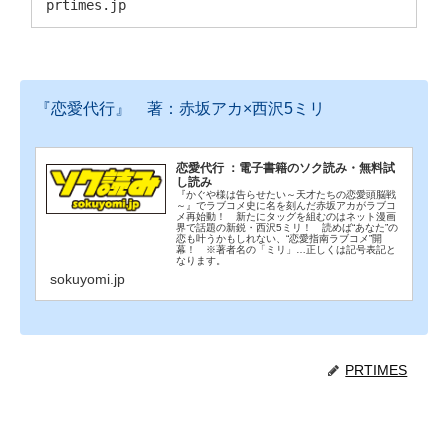
カードとオリジナルグッズが登場！10月14日（月・
prtimes.jp
祝）より発行開始！
『恋愛代行』 著：赤坂アカ×西沢5ミリ
恋愛代行 ：電子書籍のソク読み・無料試
し読み
『かぐや様は告らせたい～天才たちの恋愛頭脳戦
～』でラブコメ史に名を刻んだ赤坂アカがラブコ
メ再始動！ 新たにタッグを組むのはネット漫画
界で話題の新鋭・西沢5ミリ！ 読めば“あなた”の
恋も叶うかもしれない、“恋愛指南ラブコメ”開
幕！ ※著者名の「ミリ」…正しくは記号表記と
なります。
sokuyomi.jp
PRTIMES