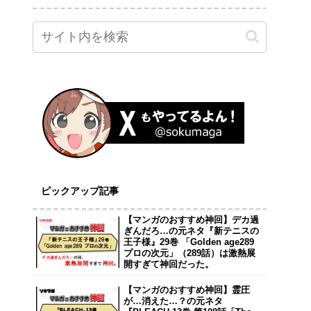
ピックアップ記事
【マンガのおすすめ神回】デカ過
ぎんだろ…の元ネタ『新テニスの
王子様』29巻 「Golden age289
プロの次元」（289話）は激熱展
開すぎて神回だった。
【マンガのおすすめ神回】霊圧
が…消えた…？の元ネタ