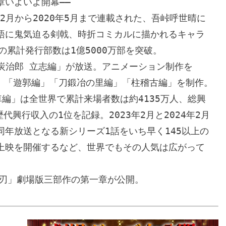
いよいよ開幕――

2月から2020年5月まで連載された、吾峠呼世晴に
語に鬼気迫る剣戟、時折コミカルに描かれるキャラ
累計発行部数は1億5000万部を突破。

門炭治郎 立志編」が放送。アニメーション制作を
車編」「遊郭編」「刀鍛冶の里編」「柱稽古編」を制作。
車編」は全世界で累計来場者数は約4135万人、総興
代興行収入の1位を記録。2023年2月と2024年2月
年放送となる新シリーズ1話をいち早く145以上の
上映を開催するなど、世界でもその人気は広がって
滅の刃」劇場版三部作の第一章が公開。