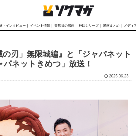
材・インタビュー
｜
イベント情報
｜
書店員の感想
｜
神回シリーズ
｜
漫画まとめ
｜
メディ
滅の刃」無限城編』と「ジャパネット
ャパネットきめつ」放送！
2025.06.23