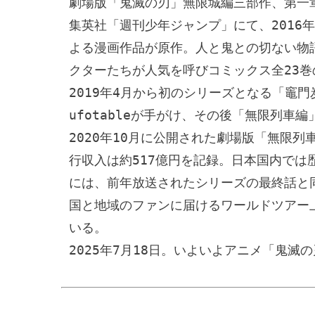
劇場版「鬼滅の刃」無限城編三部作、第一章
集英社「週刊少年ジャンプ」にて、2016年
よる漫画作品が原作。人と鬼との切ない物
クターたちが人気を呼びコミックス全23巻の
2019年4月から初のシリーズとなる「竈
ufotableが手がけ、その後「無限列
2020年10月に公開された劇場版「無限列
行収入は約517億円を記録。日本国内では歴
には、前年放送されたシリーズの最終話と同
国と地域のファンに届けるワールドツアー
いる。

2025年7月18日。いよいよアニメ「鬼