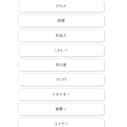
グルメ
医療
社会人
こわい！
年の差
マジ!?
ドキドキ！
衝撃ッ
コメディ