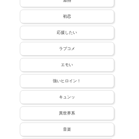
激熱
初恋
応援したい
ラブコメ
エモい
強いヒロイン！
キュンッ
異世界系
音楽