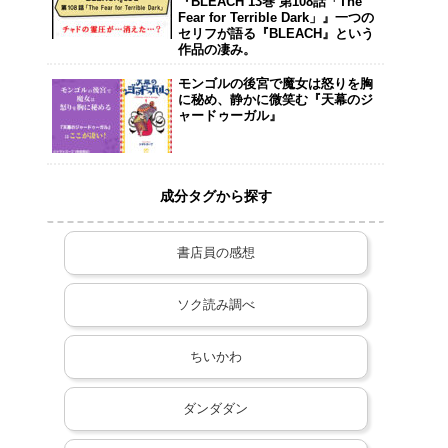
『BLEACH 13巻 第108話「The
Fear for Terrible Dark」』一つの
セリフが語る『BLEACH』という
作品の凄み。
モンゴルの後宮で魔女は怒りを胸
に秘め、静かに微笑む『天幕のジ
ャードゥーガル』
成分タグから探す
書店員の感想
ソク読み調べ
ちいかわ
ダンダダン