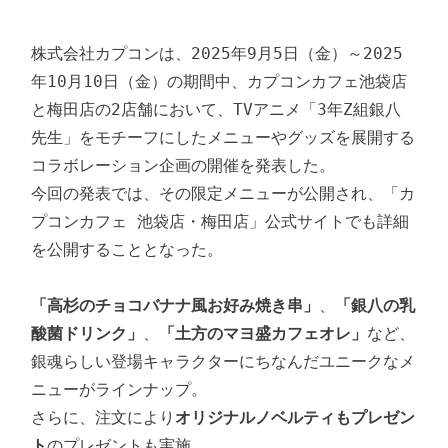
株式会社カプコンは、2025年9月5日（金）～2025
年10月10日（金）の期間中、カプコンカフェ池袋店
と梅田店の2店舗において、TVアニメ「3年Z組銀八
先生」をモチーフにしたメニューやグッズを展開する
コラボレーション企画の開催を発表した。

今回の発表では、その限定メニューが公開され、「カ
プコンカフェ 池袋店・梅田店」公式サイトでも詳細
を公開することとなった。

「高杉のチョコバナナ風お好み焼き串」
、
「銀八の乳
酸菌ドリンク」
、
「土方のマヨ盛カフェオレ」
など、
銀魂らしい登場キャラクターにちなんだユニークなメ
ニューがラインナップ。

さらに、注文により
オリジナルノベルティもプレゼン
ト
のプレゼントも実施。
