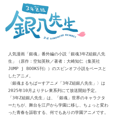
人気漫画「銀魂」番外編の小説「銀魂3年Z組銀八先
生」（原作：空知英秋／著者：大崎知仁（集英社 
JUMP j BOOKS刊））のスピンオフ小説をベースと
したアニメ。

〈銀魂まるちばーすアニメ「3年Z組銀八先生」〉は
2025年10月よりテレ東系列にて放送開始予定。

「3年Z組銀八先生」は、「銀魂」世界のキャラクタ
ーたちが、舞台を江戸から学園に移し、ちょっと変わ
った青春を謳歌する、何でもありの学園アニメです。
