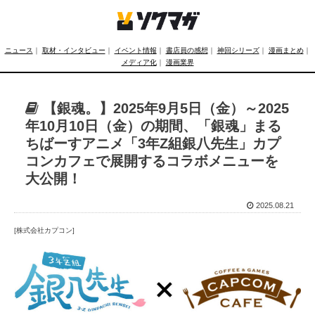
ニュース
｜
取材・インタビュー
｜
イベント情報
｜
書店員の感想
｜
神回シリーズ
｜
漫画まとめ
｜
メディア化
｜
漫画業界
【銀魂。】2025年9月5日（金）～2025
年10月10日（金）の期間、「銀魂」まる
ちばーすアニメ「3年Z組銀八先生」カプ
コンカフェで展開するコラボメニューを
大公開！
2025.08.21
[株式会社カプコン]