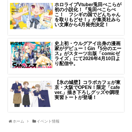
ホロライブVtuber兎田ぺこらが
初の小説化！『兎田ぺこらぺ
こ！ フシギの国でどんちゃん
を取りもどせ！』が集英社みら
い文庫から4月発売決定！
史上初・ウルグアイ出身の漫画
家がデビュー！Gin『5分のエー
ス』がスターツ出版「comicゼ
ライズ」にて2026年4月10日よ
り配信中。
【氷の城壁】コラボカフェが東
京・大阪でOPEN！限定「cafe
ver.」描き下ろしグッズや調理
実習トートが登場！
ホーム
イベント情報