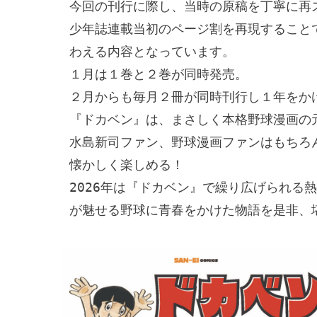
今回の刊行に際し、当時の原稿を丁寧に再ス
少年誌連載当初のページ割を再現すること
わえる内容となっています。

１月は１巻と２巻が同時発売。

２月からも毎月２冊が同時刊行し１年をかけ
『ドカベン』は、まさしく本格野球漫画の元
水島新司ファン、野球漫画ファンはもちろ
懐かしく楽しめる！

2026年は『ドカベン』で繰り広げられる
が魅せる野球に青春をかけた物語を是非、