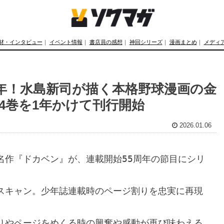
材・インタビュー
｜
イベント情報
｜
書店員の感想
｜
神回シリーズ
｜
漫画まとめ
｜
メディ
年！水島新司が描く本格野球漫画の金
4巻を1年かけて刊行開始
2026.01.06
名作『ドカベン』が、連載開始55周年の節目にシリ
スキャン。少年誌連載時のページ割りを忠実に再現
りやページをめくる時の興奮や感動が再び味わえる