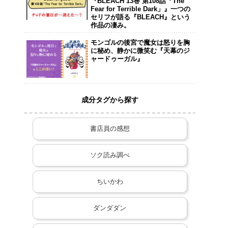
『BLEACH 13巻 第108話「The
Fear for Terrible Dark」』一つの
セリフが語る『BLEACH』という
作品の凄み。
モンゴルの後宮で魔女は怒りを胸
に秘め、静かに微笑む『天幕のジ
ャードゥーガル』
成分タグから探す
書店員の感想
ソク読み調べ
ちいかわ
ダンダダン