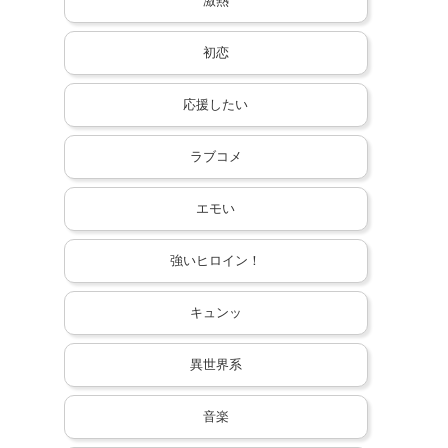
激熱
初恋
応援したい
ラブコメ
エモい
強いヒロイン！
キュンッ
異世界系
音楽