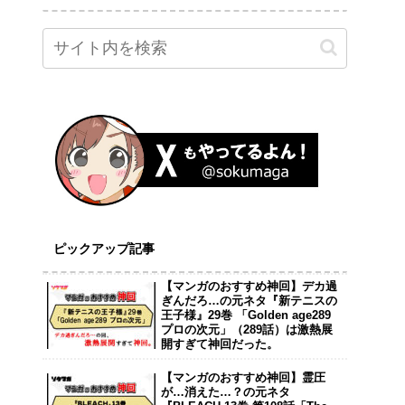
ピックアップ記事
【マンガのおすすめ神回】デカ過
ぎんだろ…の元ネタ『新テニスの
王子様』29巻 「Golden age289
プロの次元」（289話）は激熱展
開すぎて神回だった。
【マンガのおすすめ神回】霊圧
が…消えた…？の元ネタ