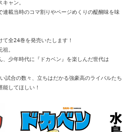
キャン。

で連載当時のコマ割りやページめくりの醍醐味を味
て全24巻を発売いたします！

祖。

ん、少年時代に『ドカベン』を楽しんだ世代は

熱い試合の数々、立ちはだかる強豪高のライバルたち
堪能してほしい！