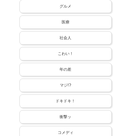
グルメ
医療
社会人
こわい！
年の差
マジ!?
ドキドキ！
衝撃ッ
コメディ