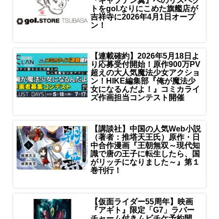
『キャプテン翼』へのリスペク
トをgol.なりにこめた旗艦店が
吉祥寺に2026年4月1日オープ
ン！
【連載確約】2026年5月18日よ
り応募受付開始！原作900万PV
超えの大人気魔法少女アクショ
ン！HIKE編集部『俺が魔法少
女になるんだよ！』コミカライ
ズ作画担当コンテスト開催
【講談社】中国の人気Web小説
（著者：推塔天王氏）原作・日
中合作漫画『王朝無双～現代知
識で唐の王子に転生したら、国
がリッチになりました～』第１
巻刊行！
【仮面ライダー55周年】映画
『アギト』限定「G7」ラバー
チャーム付きムビチケ予約開