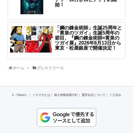
始！
「鋼の錬金術師」生誕25周年と
「黄泉のツガイ」生誕5周年の
節目、『鋼の錬金術師×黄泉の
ツガイ展』2026年8月13日から
東京・松屋銀座で開催決定！
ホーム
プレスリリース
X（Twitter）
｜
ソクマガとは
｜
個人情報保護方針
｜
運営会社について
｜
ソク読み