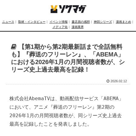
ニュース
｜
取材・インタビュー
｜
イベント情報
｜
書店員の感想
｜
神回シリーズ
｜
漫画まとめ
｜
メディア化
｜
漫画業界
【第1期から第2期最新話まで全話無料
も】『葬送のフリーレン』、「ABEMA」
における2026年1月の月間視聴者数が、シ
リーズ史上過去最高を記録！
2026.02.12
株式会社AbemaTVは、動画配信サービス「ABEMA」
において、アニメ『葬送のフリーレン』第2期の
2026年1月の月間視聴者数が、同シリーズ史上過去
最高を記録したことを発表しました。
