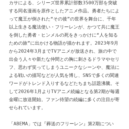
カサによる、シリーズ世界累計部数3500万部を突破
する同名漫画を原作としたアニメ作品。勇者たちによ
って魔王が倒された“その後”の世界を舞台に、千年
以上生きる魔法使い・フリーレンが、かつて共に魔王
を倒した勇者・ヒンメルの死をきっかけに“人を知る
ための旅”に出かける物語が描かれます。2023年9月
から2024年3月までTVアニメが放送され、旅の中で
出会う人々や新たな仲間との胸に刺さるドラマやセリ
フ、思わず笑ってしまうユニークなシーンや、魔法に
よる戦いの描写などが人気を博し、SNSで多くの関連
ワードがトレンド入りするなどたちまち話題沸騰。そ
して2026年1月よりTVアニメ続編となる第2期が毎週
金曜に放送開始。ファン待望の続編に多くの注目が寄
せられています。

「ABEMA」では『葬送のフリーレン』第2期につい