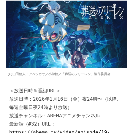
(C)山田鐘人・アベツカサ／小学館／「葬送のフリーレン」製作委員会
＜放送日時＆番組URL＞

放送日時：2026年1月16日（金）夜24時〜（以降、
毎週金曜日夜24時より放送）

放送チャンネル：ABEMAアニメチャンネル

最新話（#32）URL：
https://abema.tv/video/episode/19-