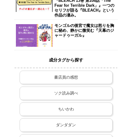
『BLEACH 13巻 第108話「The
Fear for Terrible Dark」』一つの
セリフが語る『BLEACH』という
作品の凄み。
モンゴルの後宮で魔女は怒りを胸
に秘め、静かに微笑む『天幕のジ
ャードゥーガル』
成分タグから探す
書店員の感想
ソク読み調べ
ちいかわ
ダンダダン