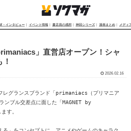
材・インタビュー
｜
イベント情報
｜
書店員の感想
｜
神回シリーズ
｜
漫画まとめ
｜
メディ
imaniacs」直営店オープン！シャ
も！
2026.02.16
グランスブランド「primaniacs（プリマニア
ンブル交差点に面した「MAGNET by 
します。

える」をコンセプトに、アニメやゲームのキャラク