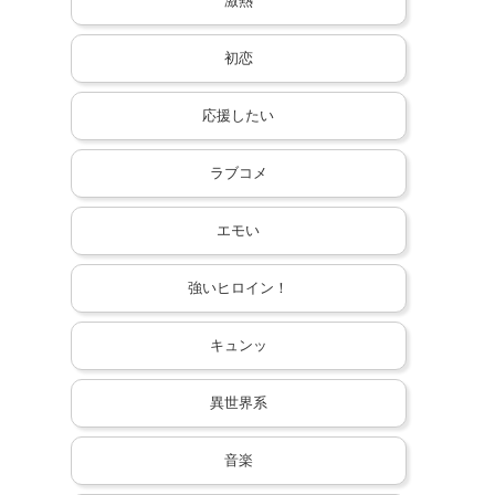
激熱
初恋
応援したい
ラブコメ
エモい
強いヒロイン！
キュンッ
異世界系
音楽