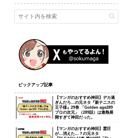
ピックアップ記事
【マンガのおすすめ神回】デカ過
ぎんだろ…の元ネタ『新テニスの
王子様』29巻 「Golden age289
プロの次元」（289話）は激熱展
開すぎて神回だった。
【マンガのおすすめ神回】霊圧
が…消えた…？の元ネタ