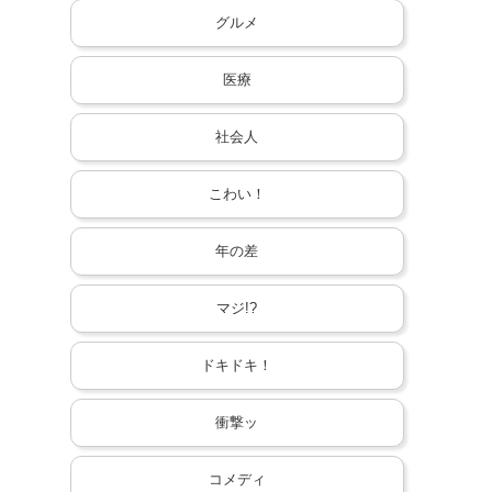
グルメ
医療
社会人
こわい！
年の差
マジ!?
ドキドキ！
衝撃ッ
コメディ