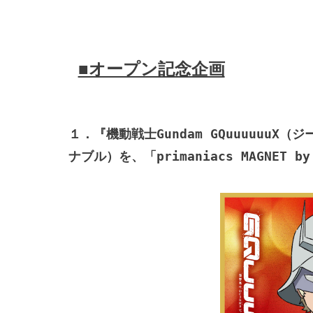
■オープン記念企画
１．『機動戦士Gundam GQuuuuuu
ナブル）を、「primaniacs MAGNET b