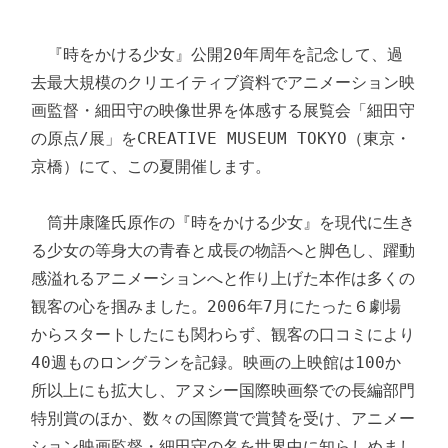
　『時をかける少女』公開20年周年を記念して、過
去最大規模のクリエイティブ資料でアニメーション映
画監督・細田守の映像世界を体感する展覧会「細田守
の原点/展」をCREATIVE MUSEUM TOKYO（東京・
京橋）にて、この夏開催します。

　筒井康隆氏原作の『時をかける少女』を現代に生き
る少女の等身大の青春と成長の物語へと脚色し、躍動
感溢れるアニメーションへと作り上げた本作は多くの
観客の心を掴みました。2006年7月にたった６劇場
からスタートしたにも関わらず、観客の口コミにより
40週ものロングランを記録。映画の上映館は100か
所以上にも拡大し、アヌシー国際映画祭での長編部門
特別賞のほか、数々の国際賞で賞賛を受け、アニメー
ション映画監督・細田守の名を世界中に知らしめまし