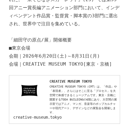
回アニー賞長編アニメーション部門において、インデ
ィペンデント作品賞・監督賞・脚本賞の3部門に選出
され、世界中で注目を集めている。

「細田守の原点/展」開催概要

■東京会場

会期｜2026年6月20日(土)～8月31日(月)

CREATIVE MUSEUM TOKYO
CREATIVE MUSEUM TOKYO（CMT）は、「作品」や
「表現者」、さらにはそこに至る「プロセス」を大
空間で体感できるミュージアムです。東京・京橋に
開業するTODA BUILDINGの6階にあり、大空間の展
示室ではアニメ、マンガ、音楽等のポップカルチャ
ーや現代アート、デザインなどの展覧会を開催しま
す。
creative-museum.tokyo