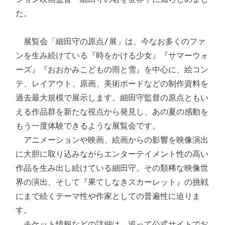
た。

　展覧会「細田守の原点/展」は、今なお多くのファ
ンを生み続けている『時をかける少女』『サマーウォ
ーズ』『おおかみこどもの雨と雪』を中心に、絵コン
テ、レイアウト、原画、美術ボードなどの制作資料を
過去最大規模で展示します。細田守監督の原点ともい
える作品群を新たな視点から発見し、あの夏の感動を
もう一度体験できるような展覧会です。

　アニメーションや映画、絵画からの影響を映像演出
に大胆に取り込みながらエンターテイメント性の高い
作品を生み出し続けている細田守。その類稀な映像世
界の演出、そして『果てしなきスカーレット』の挑戦
にまで続くテーマ性や作家としての普遍性に迫りま
す。

　チケット情報などの詳細は、追って公式サイトでお