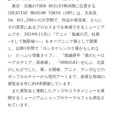
　東京・京橋のTODA BUILDING6階に位置する
CREATIVE MUSEUM TOKYO（CMT）は、天井高
5m、約1,200㎡の大空間で、作品や表現者、さらに
その背景にあるプロセスまでを体感できるミュージア
ムです。2024年11月に『アニメ「鬼滅の刃」柱展　
―そして無限城へ―』をオープニング展として開業
し、以降1年間で『ヨシタケシンスケ展かもしれな
い　たっぷり増量タイプ』、『堀越耕平「僕のヒーロ
ーアカデミア」原画展』、『HOKUSAI―ぜんぶ、北斎
のしわざでした。展』を開催。アニメ、マンガなどの
ポップカルチャーから現代アートまで、多様な領域の
展覧会を年に約4本開催しています。

　また展覧会と連動したグッズやコラボメニューを展
開するミュージアムショップやテーマカフェも併設さ
れています。