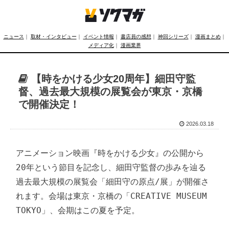
ニュース
｜
取材・インタビュー
｜
イベント情報
｜
書店員の感想
｜
神回シリーズ
｜
漫画まとめ
｜
メディア化
｜
漫画業界
【時をかける少女20周年】細田守監
督、過去最大規模の展覧会が東京・京橋
で開催決定！
2026.03.18
アニメーション映画『時をかける少女』の公開から
20年という節目を記念し、細田守監督の歩みを辿る
過去最大規模の展覧会「細田守の原点/展」が開催さ
れます。会場は東京・京橋の「CREATIVE MUSEUM 
TOKYO」、会期はこの夏を予定。
