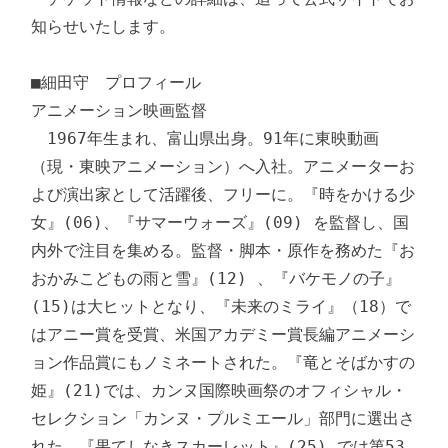
知らせいたします。

■細田守　プロフィール

アニメーション映画監督

　1967年生まれ、富山県出身。91年に東映動画
（現・東映アニメーション）へ入社。アニメーターお
よび演出家として活躍後、フリーに。『時をかける少
女』(06)、『サマーウォーズ』(09) を監督し、国
内外で注目を集める。監督・脚本・原作を務めた『お
おかみこどもの雨と雪』(12) 、『バケモノの子』
(15)は大ヒットとなり、『未来のミライ』（18）で
はアニー賞を受賞、米国アカデミー賞長編アニメーシ
ョン作品賞にもノミネートされた。『竜とそばかすの
姫』(21)では、カンヌ国際映画祭のオフィシャル・
セレクション「カンヌ・プルミエール」部門に選出さ
れた。『果てしなきスカーレット』(25) では第53