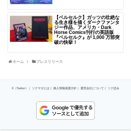
【ベルセルク】ガッツの壮絶な
る生き様を描くダークファンタ
ジー作品、アメリカ・Dark
Horse Comics刊行の英語版
『ベルセルク』が 1,000 万部突
破の快挙！
ホーム
プレスリリース
X（Twitter）
｜
ソクマガとは
｜
個人情報保護方針
｜
運営会社について
｜
ソク読み