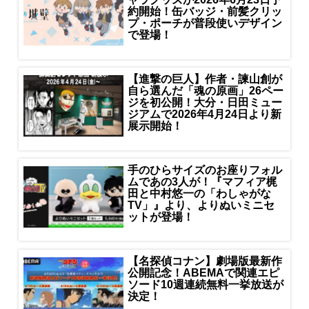
約開始！缶バッジ・前髪クリッ
プ・ポーチが普段使いデザイン
で登場！
【進撃の巨人】作者・諫山創が
自ら選んだ「魂の原画」26ペー
ジを初公開！大分・日田ミュー
ジアムで2026年4月24日より新
展示開始！
手のひらサイズのお座りフォル
ムであの3人が！『マフィア梶
田と中村悠一の「わしゃがな
TV」』より、よりぬいミニセ
ットが登場！
【名探偵コナン】劇場版最新作
公開記念！ABEMAで関連エピ
ソード10週連続無料一挙放送が
決定！