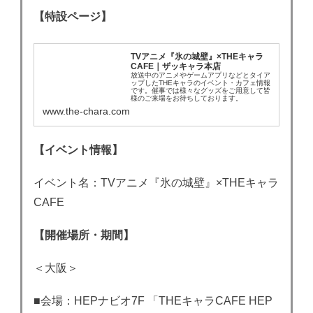
【特設ページ】
TVアニメ『氷の城壁』×THEキャラ
CAFE｜ザッキャラ本店
放送中のアニメやゲームアプリなどとタイア
ップしたTHEキャラのイベント・カフェ情報
です。催事では様々なグッズをご用意して皆
様のご来場をお待ちしております。
www.the-chara.com
【イベント情報】
イベント名：TVアニメ『氷の城壁』×THEキャラ
CAFE
【開催場所・期間】
＜大阪＞
■会場：HEPナビオ7F 「THEキャラCAFE HEP