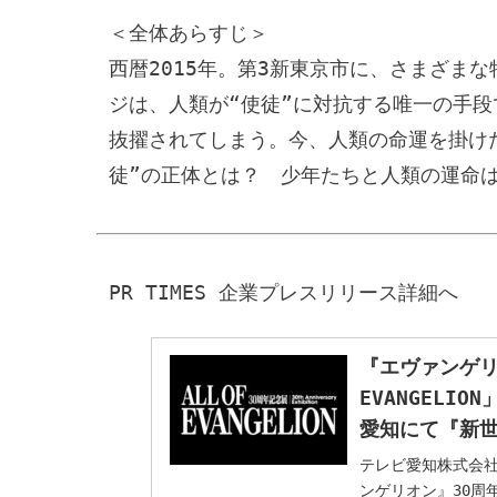
＜全体あらすじ＞

西暦2015年。第3新東京市に、さまざま
ジは、人類が“使徒”に対抗する唯一の手
抜擢されてしまう。今、人類の命運を掛け
徒”の正体とは？　少年たちと人類の運命
『エヴァンゲリオ
EVANGEL
愛知にて『新世
テレビ愛知株式会社の
ンゲリオン』30周年