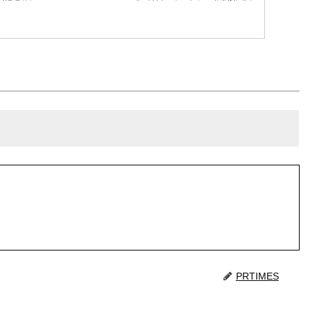
愛知にて『新世紀エヴァンゲリオン』TVシリーズを放送中
PRTIMES