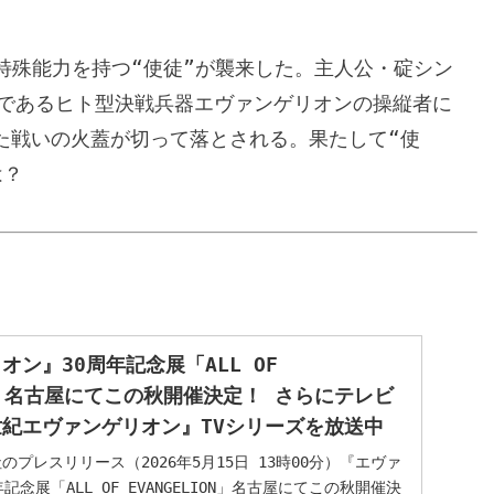
な特殊能力を持つ“使徒”が襲来した。主人公・碇シン
段であるヒト型決戦兵器エヴァンゲリオンの操縦者に
た戦いの火蓋が切って落とされる。果たして“使
は？
ン』30周年記念展「ALL OF 
ION」名古屋にてこの秋開催決定！ さらにテレビ
紀エヴァンゲリオン』TVシリーズを放送中
プレスリリース（2026年5月15日 13時00分）『エヴァ
記念展「ALL OF EVANGELION」名古屋にてこの秋開催決