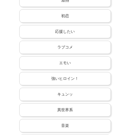
激熱
初恋
応援したい
ラブコメ
エモい
強いヒロイン！
キュンッ
異世界系
音楽