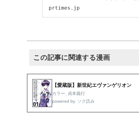
定！ さらにテレビ
prtimes.jp
この記事に関連する漫画
【愛蔵版】新世紀エヴァンゲリオン
カラー, 貞本義行
powered by. ソク読み