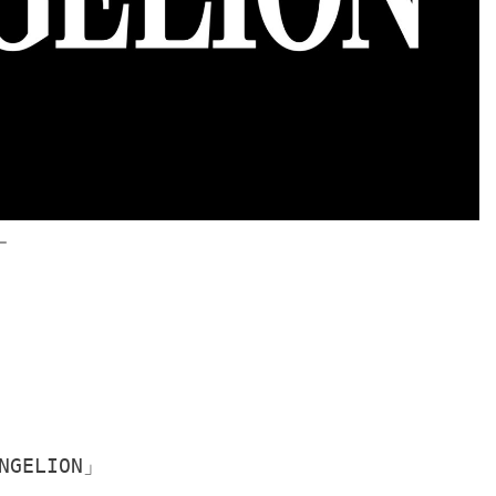
ー
ELION」
