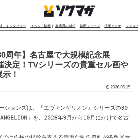
材・インタビュー
｜
イベント情報
｜
書店員の感想
｜
神回シリーズ
｜
漫画まとめ
｜
メディ
0周年】名古屋で大規模記念展
N」開催決定！TVシリーズの貴重セル画や
展示！
2026.05.15
ケーションズは、『エヴァンゲリオン』シリーズの30
ANGELION」を、2026年9月から10月にかけて名古
。本展では作品の根幹を支える貴重な制作資料が多数展示