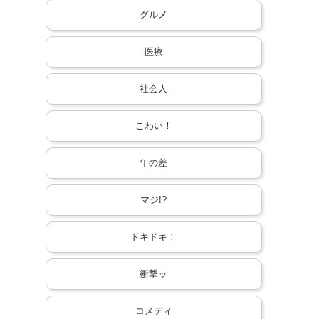
グルメ
医療
社会人
こわい！
年の差
マジ!?
ドキドキ！
衝撃ッ
コメディ