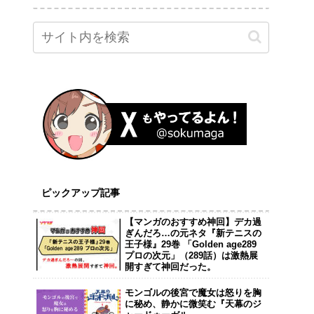
ピックアップ記事
【マンガのおすすめ神回】デカ過
ぎんだろ…の元ネタ『新テニスの
王子様』29巻 「Golden age289
プロの次元」（289話）は激熱展
開すぎて神回だった。
モンゴルの後宮で魔女は怒りを胸
に秘め、静かに微笑む『天幕のジ