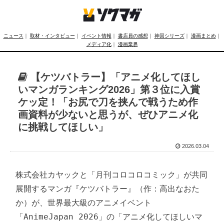
ニュース
｜
取材・インタビュー
｜
イベント情報
｜
書店員の感想
｜
神回シリーズ
｜
漫画まとめ
｜
メディア化
｜
漫画業界
【ケツバトラー】「アニメ化してほし
いマンガランキング2026」第３位に入賞
ケッ定！「お尻で刀を挟んで戦うため作
画資料が少ないと思うが、ぜひアニメ化
に挑戦してほしい」
2026.03.04
株式会社カヤックと「月刊コロコロコミック」が共同
展開するマンガ『ケツバトラー』（作：高出なおた
か）が、世界最大級のアニメイベント
「AnimeJapan 2026」の「アニメ化してほしいマ