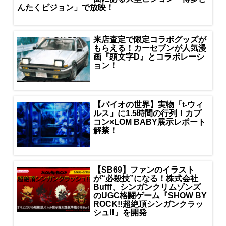
んたくビジョン」で放映！
来店査定で限定コラボグッズが
もらえる！カーセブンが人気漫
画『頭文字D』とコラボレーシ
ョン！
【バイオの世界】実物「t-ウィ
ルス」に1.5時間の行列！カプ
コン×LOM BABY展示レポート
解禁！
【SB69】ファンのイラスト
が“必殺技”になる！株式会社
Bufff、シンガンクリムゾンズ
のUGC格闘ゲーム『SHOW BY
ROCK!!超絶頂シンガンクラッ
シュ‼』を開発