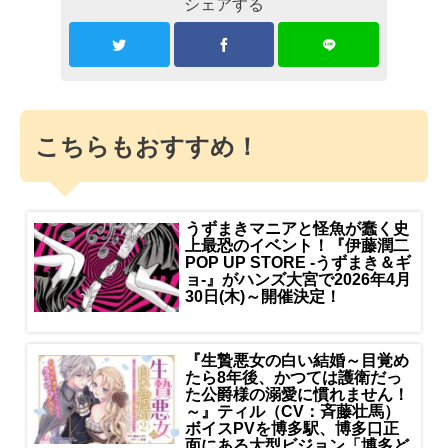
シェアする
こちらもおすすめ！
うずまきマニアと怪魚が蠢く史
上最恐のイベント！『伊藤潤二
POP UP STORE -うずまき＆ギ
ョ-』がハンズ大宮で2026年4月
30日(木)～開催決定！
『生贄悪女の白い結婚～目覚め
たら8年後、かつては護衛だっ
た公爵様の溺愛に慣れません！
～』ティル（CV：斉藤壮馬）
ボイスPVを博多駅、博多口正
面にある大型ビジョン「博多ど