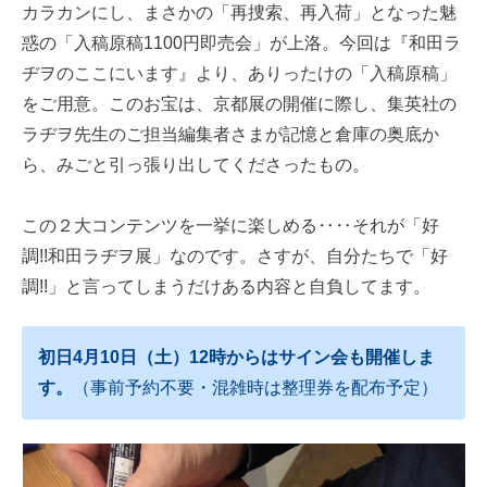
カラカンにし、まさかの「再捜索、再入荷」となった魅
惑の「入稿原稿1100円即売会」が上洛。今回は『和田ラ
ヂヲのここにいます』より、ありったけの「入稿原稿」
をご用意。このお宝は、京都展の開催に際し、集英社の
ラヂヲ先生のご担当編集者さまが記憶と倉庫の奥底か
ら、みごと引っ張り出してくださったもの。
この２大コンテンツを一挙に楽しめる‥‥それが「好
調!!和田ラヂヲ展」なのです。さすが、自分たちで「好
調!!」と言ってしまうだけある内容と自負してます。
初日4月10日（土）12時からはサイン会も開催しま
す。
（事前予約不要・混雑時は整理券を配布予定）