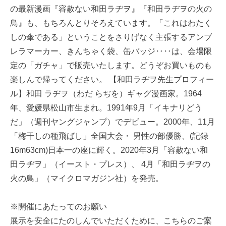
の最新漫画『容赦ない和田ラヂヲ』『和田ラヂヲの火の
鳥』も、もちろんとりそろえています。「これはわたく
しの傘である」ということをさりげなく主張するアンブ
レラマーカー、きんちゃく袋、缶バッジ‥‥は、会場限
定の「ガチャ」で販売いたします。どうぞお買いものも
楽しんで帰ってください。 【和田ラヂヲ先生プロフィー
ル】和田 ラヂヲ（わだ らぢを）ギャグ漫画家。1964
年、愛媛県松山市生まれ。1991年9月「イキナリどう
だ」（週刊ヤングジャンプ）でデビュー。2000年、11月
「梅干しの種飛ばし」全国大会・ 男性の部優勝、(記録
16m63cm)日本一の座に輝く。2020年3月「容赦ない和
田ラヂヲ」（イースト・プレス）、 4月「和田ラヂヲの
火の鳥」（マイクロマガジン社）を発売。
※開催にあたってのお願い
展示を安全にたのしんでいただくために、こちらのご案