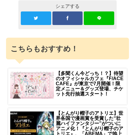
シェアする
こちらもおすすめ！
【多聞くん今どっち！？】待望
のオフィシャルカフェ『F/ACE
CAFE』が東京で7月開催！限
定メニュー＆グッズ登場、チケ
ット先行抽選スタート！
【とんがり帽子のアトリエ】世
界各国で漫画賞を受賞した“壮
麗ハイファンタジー”がついに
アニメ化！『とんがり帽子のア
トリエ』、「ABEMA」で地上