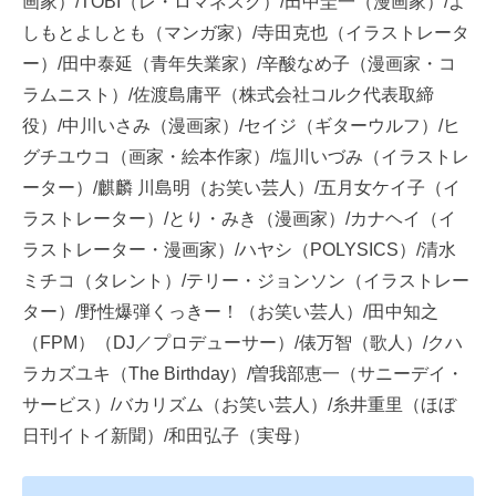
画家）/TOBI（レ・ロマネスク）/田中圭一（漫画家）/よ
しもとよしとも（マンガ家）/寺田克也（イラストレータ
ー）/田中泰延（青年失業家）/辛酸なめ子（漫画家・コ
ラムニスト）/佐渡島庸平（株式会社コルク代表取締
役）/中川いさみ（漫画家）/セイジ（ギターウルフ）/ヒ
グチユウコ（画家・絵本作家）/塩川いづみ（イラストレ
ーター）/麒麟 川島明（お笑い芸人）/五月女ケイ子（イ
ラストレーター）/とり・みき（漫画家）/カナヘイ（イ
ラストレーター・漫画家）/ハヤシ（POLYSICS）/清水
ミチコ（タレント）/テリー・ジョンソン（イラストレー
ター）/野性爆弾くっきー！（お笑い芸人）/田中知之
（FPM）（DJ／プロデューサー）/俵万智（歌人）/クハ
ラカズユキ（The Birthday）/曽我部恵一（サニーデイ・
サービス）/バカリズム（お笑い芸人）/糸井重里（ほぼ
日刊イトイ新聞）/和田弘子（実母）