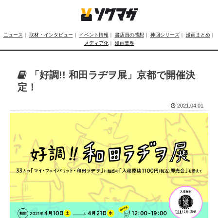
ニュース
｜
取材・インタビュー
｜
イベント情報
｜
書店員の感想
｜
神回シリーズ
｜
漫画まとめ
｜
メディア化
｜
漫画業界
「好調!! 和田ラヂヲ展」京都で開催決
定！
2021.04.01