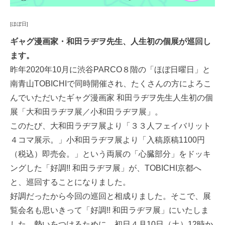
[ほぼ日]
ギャグ漫画家・和田ラヂヲ先生、人生初の個展が巡回し
ます。
昨年2020年10月に渋谷PARCO８階の「ほぼ日曜日」と
南青山TOBICHIで同時開催され、たくさんの方によろこ
んでいただいたギャグ漫画家 和田ラヂヲ先生人生初の個
展「大和田ラヂヲ展／小和田ラヂヲ展」。
このたび、大和田ラヂヲ展より「３３人フェイバリット
４コマ展示。」小和田ラヂヲ展より「入稿原稿1100円
（税込）即売会。」という両展の「心臓部分」をドッキ
ングした「好調!! 和田ラヂヲ展」が、TOBICHI京都へ
と、巡回することになりました。
好調だったから今回の巡回と相成りました。そこで、展
覧会名も思いきって「好調!! 和田ラヂヲ展」にいたしま
した。勢いをつけるために、初日４月10日（土）12時か