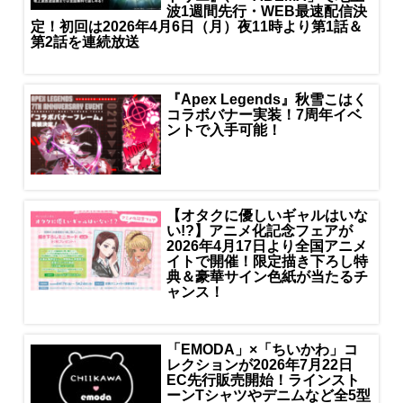
波1週間先行・WEB最速配信決
定！初回は2026年4月6日（月）夜11時より第1話＆
第2話を連続放送
『Apex Legends』秋雪こはく
コラボバナー実装！7周年イベ
ントで入手可能！
【オタクに優しいギャルはいな
い!?】アニメ化記念フェアが
2026年4月17日より全国アニメ
イトで開催！限定描き下ろし特
典＆豪華サイン色紙が当たるチ
ャンス！
「EMODA」×「ちいかわ」コ
レクションが2026年7月22日
EC先行販売開始！ラインスト
ーンTシャツやデニムなど全5型