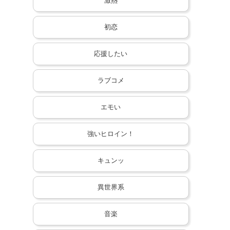
激熱
初恋
応援したい
ラブコメ
エモい
強いヒロイン！
キュンッ
異世界系
音楽