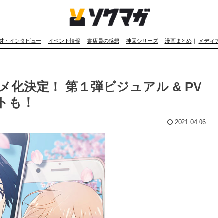
材・インタビュー
｜
イベント情報
｜
書店員の感想
｜
神回シリーズ
｜
漫画まとめ
｜
メディ
化決定！ 第１弾ビジュアル & PV
トも！
2021.04.06