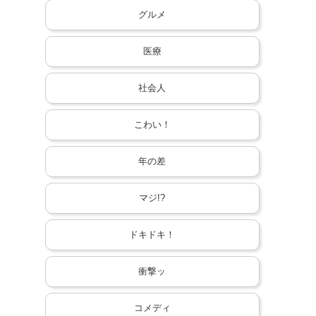
グルメ
医療
社会人
こわい！
年の差
マジ!?
ドキドキ！
衝撃ッ
コメディ