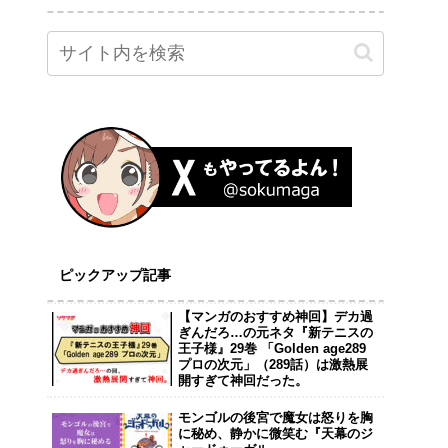
ピックアップ記事
【マンガのおすすめ神回】デカ過
ぎんだろ…の元ネタ『新テニスの
王子様』29巻 「Golden age289
プロの次元」（289話）は激熱展
開すぎて神回だった。
モンゴルの後宮で魔女は怒りを胸
に秘め、静かに微笑む『天幕のジ