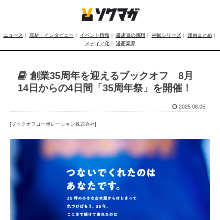
ニュース
｜
取材・インタビュー
｜
イベント情報
｜
書店員の感想
｜
神回シリーズ
｜
漫画まとめ
｜
メディア化
｜
漫画業界
創業35周年を迎えるブックオフ 8月
14日からの4日間「35周年祭」を開催！
2025.08.05
[ブックオフコーポレーション株式会社]