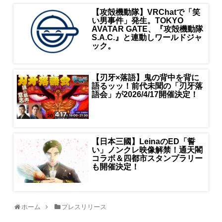
【攻殻機動隊】VRChatで「笑
い男事件」発生。TOKYO
AVATAR GATE、『攻殻機動隊
S.A.C.』と連動しワールドジャ
ック。
【刃牙×落語】鬼の背中を背に
語るッッ！前代未聞の「刃牙落
語会」が2026/4/17開催決定！
【日本三國】LeinaのED「誓
い」ノンクレ映像解禁！通天閣
コラボ＆四都市スタンプラリー
も開催決定！
ホーム
プレスリリース