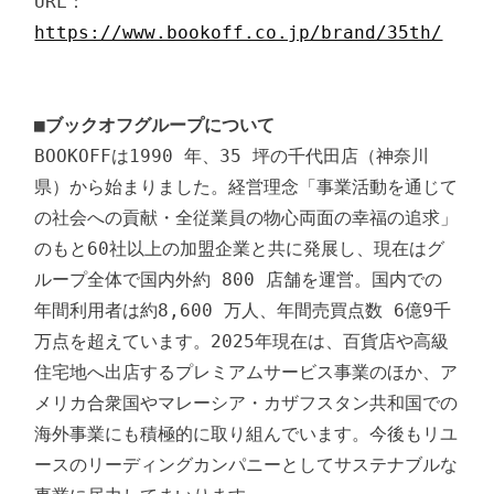
URL：
https://www.bookoff.co.jp/brand/35th/
■ブックオフグループについて
BOOKOFFは1990 年、35 坪の千代田店（神奈川
県）から始まりました。経営理念「事業活動を通じて
の社会への貢献・全従業員の物心両面の幸福の追求」
のもと60社以上の加盟企業と共に発展し、現在はグ
ループ全体で国内外約 800 店舗を運営。国内での
年間利用者は約8,600 万人、年間売買点数 6億9千
万点を超えています。2025年現在は、百貨店や高級
住宅地へ出店するプレミアムサービス事業のほか、ア
メリカ合衆国やマレーシア・カザフスタン共和国での
海外事業にも積極的に取り組んでいます。今後もリユ
ースのリーディングカンパニーとしてサステナブルな