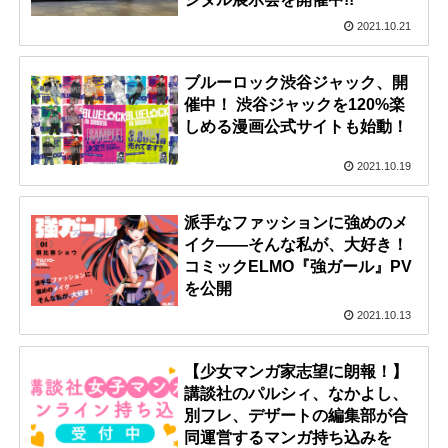
2021.10.21
ブルーロック渋谷ジャック、開
催中！ 渋谷ジャックを120%楽
しめる漫画公式サイトも始動！
2021.10.19
派手なファッションに強めのメ
イク――そんな私が、大好き！
コミックELMO『強ガール』PV
を公開
2021.10.13
【少女マンガ家志望に朗報！】
講談社のパルシィ、なかよし、
別フレ、デザートの編集部が合
同運営するマンガ持ち込みを