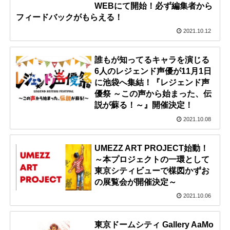
WEBにて開始！必ず編集者から
フィードバックがもらえる！
2021.10.12
誰もが知ってるキャラを演じる
6人のレジェンド声優が11月1日
に池袋へ集結！『レジェンド声
優祭 ～この声から始まった、伝
説が蘇る！～』開催決定！
2021.10.08
UMEZZ ART PROJECT始動！
～本プロジェクトの一環として
東京シティビューで楳図かずお
の展覧会が開催決定～
2021.10.06
東京ドームシティ Gallery AaMo