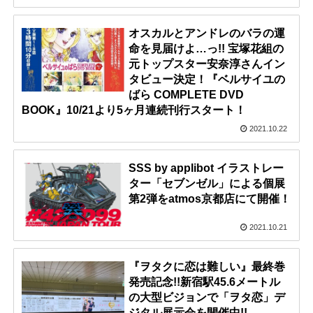
オスカルとアンドレのバラの運
命を見届けよ…っ!! 宝塚花組の
元トップスター安奈淳さんイン
タビュー決定！『ベルサイユの
ばら COMPLETE DVD
BOOK』10/21より5ヶ月連続刊行スタート！
2021.10.22
SSS by applibot イラストレー
ター「セブンゼル」による個展
第2弾をatmos京都店にて開催！
2021.10.21
『ヲタクに恋は難しい』最終巻
発売記念!!新宿駅45.6メートル
の大型ビジョンで「ヲタ恋」デ
ジタル展示会を開催中!!