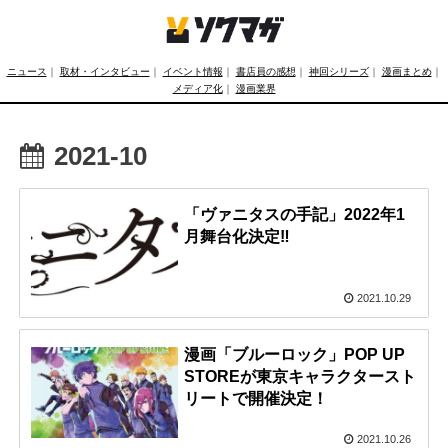
ニュース
｜
取材・インタビュー
｜
イベント情報
｜
書店員の感想
｜
神回シリーズ
｜
漫画まとめ
｜
メディア化
｜
漫画業界
2021-10
「ヴァニタスの手記」2022年1
月舞台化決定‼
2021.10.29
漫画「ブルーロック」POP UP
STOREが東京キャラクタースト
リートで開催決定！
2021.10.26