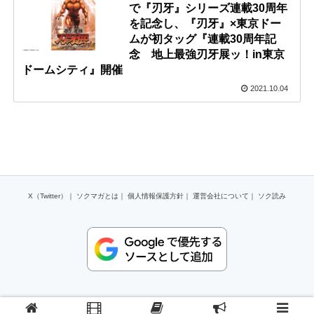
で『刃牙』シリーズ連載30周年
を記念し、『刃牙』×東京ドー
ムが初タッグ『連載30周年記
念 地上最強刃牙展ッ！in東京
ドームシティ』開催
2021.10.04
X（Twitter）
｜
ソクマガとは
｜
個人情報保護方針
｜
運営会社について
｜
ソク読み
Copyright (C) 2024 and factory,inc All Rights Reserved.