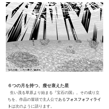
６つの月を持つ、瘦せ衰えた星
 生い茂る草原より始まる『宝石の国』。その成り立
ちを、作品の冒頭で主人公である
フォスフォフィライ
ト
は次のように語ります。 