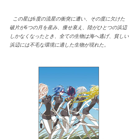
この星は6度の流星の衝突に遭い、その度に欠けた
破片が6つの月を産み、痩せ衰え、陸がひとつの浜辺
しかなくなったとき、全ての生物は海へ逃げ、貧しい
浜辺には不毛な環境に適した生物が現れた。