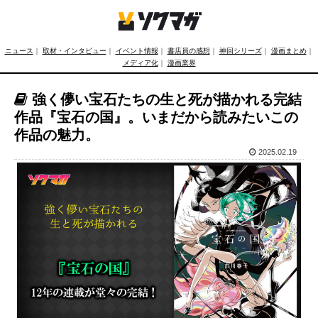
ニュース
｜
取材・インタビュー
｜
イベント情報
｜
書店員の感想
｜
神回シリーズ
｜
漫画まとめ
｜
メディア化
｜
漫画業界
強く儚い宝石たちの生と死が描かれる完結
作品『宝石の国』。いまだから読みたいこの
作品の魅力。
2025.02.19