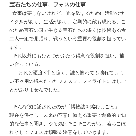
宝石たちの仕事、フォスの仕事
 食事は要しないけれど、光を欲するために活動のサ
イクルがあり、生活があり、定期的に敵も現れる。こ
のため宝石の国で生きる宝石たちの多くは技術ある者
二人一組で見張り、戦うという重要な役割を担ってい
ます。

 それ以外にもひとつかふたつ得意な役割を担い、補
い合っている。

 ――けれど硬度3半と脆く、誰と擦れても壊れてしま
い不器用の極みだったフォスフォフィライトにはしご
とがありませんでした。

 そんな彼に託されたのが「博物誌を編むしごと」。
現在を保存し、未来の不意に備える重要で創造的で知
的な仕事と聞き、やる気はそこそこながら、落ちこぼ
れとしてフォスは頑張る決意をしていきます。