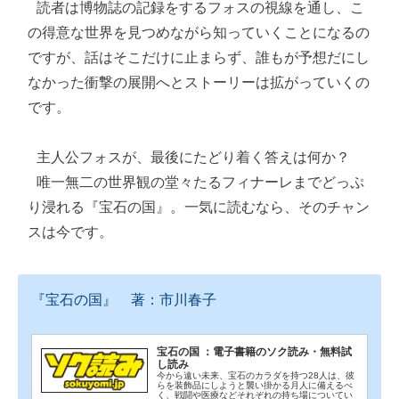
 読者は博物誌の記録をするフォスの視線を通し、こ
の得意な世界を見つめながら知っていくことになるの
ですが、話はそこだけに止まらず、誰もが予想だにし
なかった衝撃の展開へとストーリーは拡がっていくの
です。

 主人公フォスが、最後にたどり着く答えは何か？

 唯一無二の世界観の堂々たるフィナーレまでどっぷ
り浸れる『宝石の国』。一気に読むなら、そのチャン
スは今です。 
『宝石の国』 著：市川春子
宝石の国 ：電子書籍のソク読み・無料試
し読み
今から遠い未来、宝石のカラダを持つ28人は、彼
らを装飾品にしようと襲い掛かる月人に備えるべ
く、戦闘や医療などそれぞれの持ち場についてい