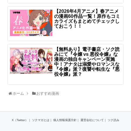
【2026年4月アニメ】春アニメ
の漫画60作品一覧！原作もコミ
カライズもまとめてチェックし
ておこう！！
【無料あり】電子書店・ソク読
みにて『令嬢 vs 悪役令嬢』な
漫画の独自キャンペーン実施
中！アナタは溺愛やロマンスな
『令嬢』派？復讐や転生な『悪
役令嬢』派？
ホーム
おすすめ漫画
X（Twitter）
｜
ソクマガとは
｜
個人情報保護方針
｜
運営会社について
｜
ソク読み