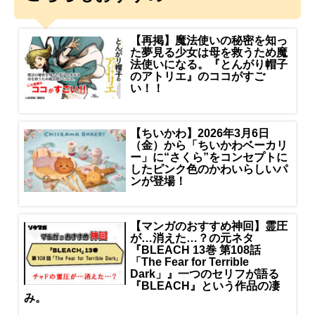
【再掲】魔法使いの秘密を知っ
た夢見る少女は母を救うため魔
法使いになる。『とんがり帽子
のアトリエ』のココがすご
い！！
【ちいかわ】2026年3月6日
（金）から「ちいかわベーカリ
ー」に“さくら”をコンセプトに
したピンク色のかわいらしいパ
ンが登場！
【マンガのおすすめ神回】霊圧
が…消えた…？の元ネタ
『BLEACH 13巻 第108話
「The Fear for Terrible
Dark」』一つのセリフが語る
『BLEACH』という作品の凄
み。