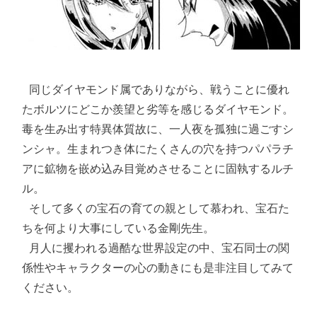
 同じダイヤモンド属でありながら、戦うことに優れ
たボルツにどこか羨望と劣等を感じるダイヤモンド。
毒を生み出す特異体質故に、一人夜を孤独に過ごすシ
ンシャ。生まれつき体にたくさんの穴を持つパパラチ
アに鉱物を嵌め込み目覚めさせることに固執するルチ
ル。

 そして多くの宝石の育ての親として慕われ、宝石た
ちを何より大事にしている金剛先生。

 月人に攫われる過酷な世界設定の中、宝石同士の関
係性やキャラクターの心の動きにも是非注目してみて
ください。
