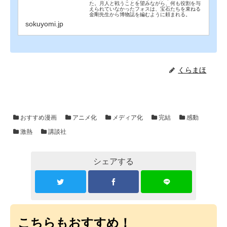
た。月人と戦うことを望みながら、何も役割を与
えられていなかったフォスは、宝石たちを束ねる
金剛先生から博物誌を編むように頼まれる。
sokuyomi.jp
くらまほ
おすすめ漫画
アニメ化
メディア化
完結
感動
激熱
講談社
シェアする
こちらもおすすめ！