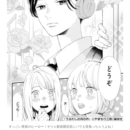
すっごい美形のヒーロー！そりゃ新装開店並にバラも背負っちゃうよね！