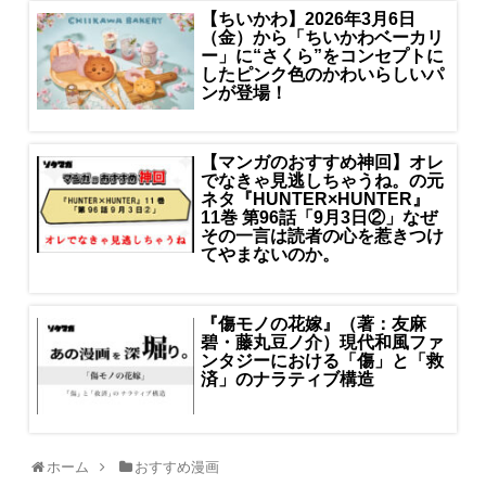
【ちいかわ】2026年3月6日
（金）から「ちいかわベーカリ
ー」に“さくら”をコンセプトに
したピンク色のかわいらしいパ
ンが登場！
【マンガのおすすめ神回】オレ
でなきゃ見逃しちゃうね。の元
ネタ『HUNTER×HUNTER』
11巻 第96話「9月3日②」なぜ
その一言は読者の心を惹きつけ
てやまないのか。
『傷モノの花嫁』（著：友麻
碧・藤丸豆ノ介）現代和風ファ
ンタジーにおける「傷」と「救
済」のナラティブ構造
ホーム
おすすめ漫画