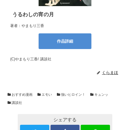
うるわしの宵の月
著者：やまもり三香
作品詳細
(C)やまもり三香/ 講談社
くらまほ
おすすめ漫画
エモい
強いヒロイン！
キュンッ
講談社
シェアする