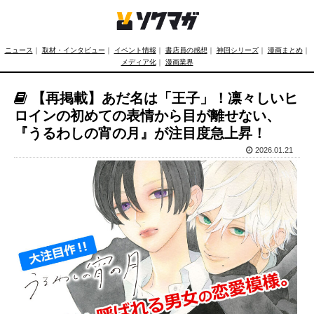
ニュース
｜
取材・インタビュー
｜
イベント情報
｜
書店員の感想
｜
神回シリーズ
｜
漫画まとめ
｜
メディア化
｜
漫画業界
【再掲載】あだ名は「王子」！凛々しいヒ
ロインの初めての表情から目が離せない、
『うるわしの宵の月』が注目度急上昇！
2026.01.21