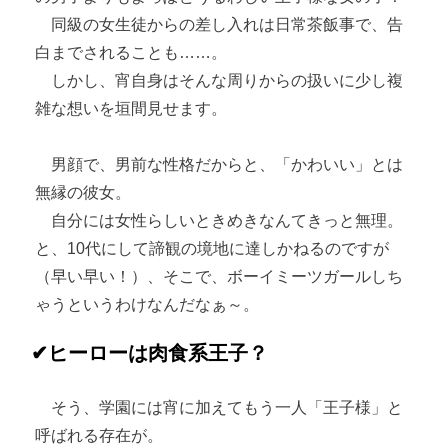
同級の女生徒からの差し入れは日常茶飯事で、告
白までされることも……。
しかし、宵自身はそんな周りからの扱いに少し複
雑な想いを垣間見せます。
男顔で、男前な性格だからと、「かわいい」とは
無縁の彼女。
自分には女性らしいときめきなんてきっと無理。
と、10代にして諦観の境地に達しかねるのですが
（早い早い！）、そこで、ボーイミーツガールしち
ゃうというわけなんだなぁ～。
✔ヒーローは肉食系王子？
そう、学園には宵に加えてもう一人「王子様」と
呼ばれる存在が。