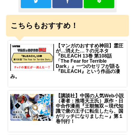
こちらもおすすめ！
【マンガのおすすめ神回】霊圧
が…消えた…？の元ネタ
『BLEACH 13巻 第108話
「The Fear for Terrible
Dark」』一つのセリフが語る
『BLEACH』という作品の凄
み。
【講談社】中国の人気Web小説
（著者：推塔天王氏）原作・日
中合作漫画『王朝無双～現代知
識で唐の王子に転生したら、国
がリッチになりました～』第１
巻刊行！